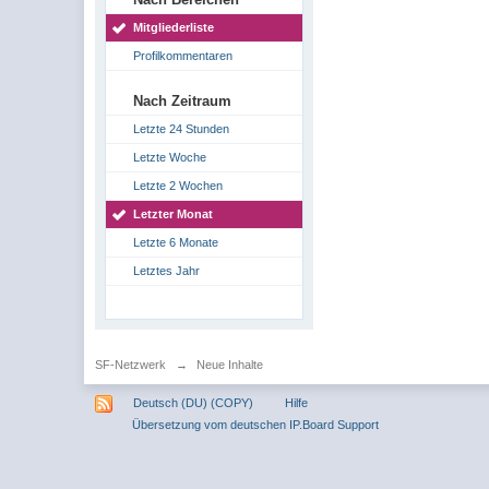
Mitgliederliste
Profilkommentaren
Nach Zeitraum
Letzte 24 Stunden
Letzte Woche
Letzte 2 Wochen
Letzter Monat
Letzte 6 Monate
Letztes Jahr
SF-Netzwerk
→
Neue Inhalte
Deutsch (DU) (COPY)
Hilfe
Übersetzung vom deutschen IP.Board Support