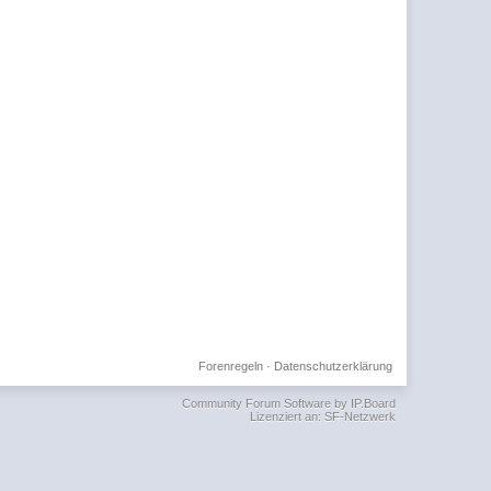
Forenregeln
·
Datenschutzerklärung
Community Forum Software by IP.Board
Lizenziert an: SF-Netzwerk