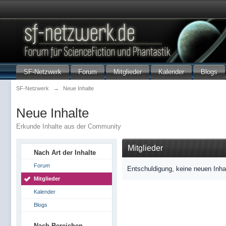
SF-Netzwerk
Forum
Mitglieder
Kalender
Blogs
SF-Netzwerk
→
Neue Inhalte
Neue Inhalte
Erkunde Inhalte aus der Community
Mitglieder
Nach Art der Inhalte
Forum
Entschuldigung, keine neuen Inha
Mitglieder
Kalender
Blogs
Nach Bereichen