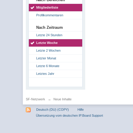
Mitgliederliste
Profilkommentaren
Nach Zeitraum
Letzte 24 Stunden
Letzte Woche
Letzte 2 Wochen
Letzter Monat
Letzte 6 Monate
Letztes Jahr
SF-Netzwerk
→
Neue Inhalte
Deutsch (DU) (COPY)
Hilfe
Übersetzung vom deutschen IP.Board Support