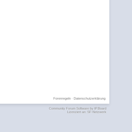
Forenregeln
·
Datenschutzerklärung
Community Forum Software by IP.Board
Lizenziert an: SF-Netzwerk