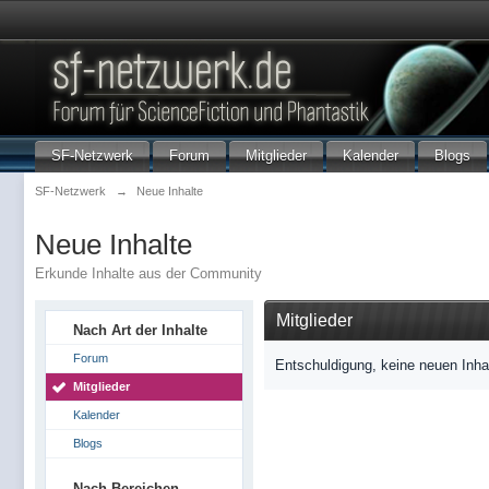
SF-Netzwerk
Forum
Mitglieder
Kalender
Blogs
SF-Netzwerk
→
Neue Inhalte
Neue Inhalte
Erkunde Inhalte aus der Community
Mitglieder
Nach Art der Inhalte
Forum
Entschuldigung, keine neuen Inha
Mitglieder
Kalender
Blogs
Nach Bereichen