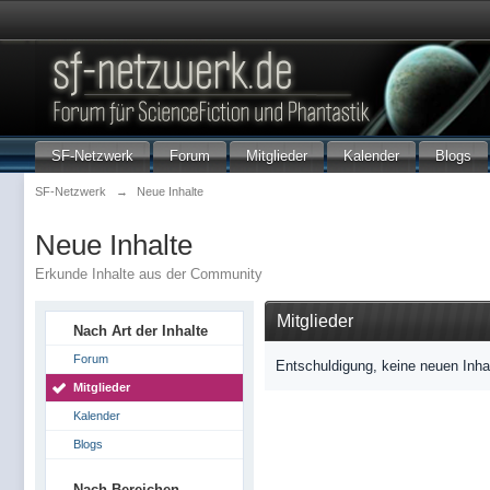
SF-Netzwerk
Forum
Mitglieder
Kalender
Blogs
SF-Netzwerk
→
Neue Inhalte
Neue Inhalte
Erkunde Inhalte aus der Community
Mitglieder
Nach Art der Inhalte
Forum
Entschuldigung, keine neuen Inha
Mitglieder
Kalender
Blogs
Nach Bereichen