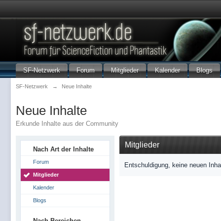
SF-Netzwerk
Forum
Mitglieder
Kalender
Blogs
SF-Netzwerk
→
Neue Inhalte
Neue Inhalte
Erkunde Inhalte aus der Community
Mitglieder
Nach Art der Inhalte
Forum
Entschuldigung, keine neuen Inha
Mitglieder
Kalender
Blogs
Nach Bereichen