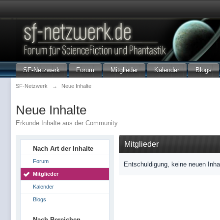
SF-Netzwerk
Forum
Mitglieder
Kalender
Blogs
SF-Netzwerk
→
Neue Inhalte
Neue Inhalte
Erkunde Inhalte aus der Community
Mitglieder
Nach Art der Inhalte
Forum
Entschuldigung, keine neuen Inha
Mitglieder
Kalender
Blogs
Nach Bereichen