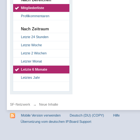
Mitgliederliste
Profilkommentaren
Nach Zeitraum
Letzte 24 Stunden
Letzte Woche
Letzte 2 Wochen
Letzter Monat
Letzte 6 Monate
Letztes Jahr
SF-Netzwerk
→
Neue Inhalte
Mobile Version verwenden
Deutsch (DU) (COPY)
Hilfe
Übersetzung vom deutschen IP.Board Support