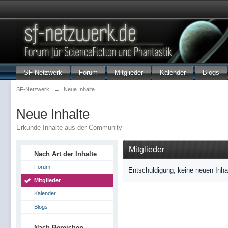
SF-Netzwerk
Forum
Mitglieder
Kalender
Blogs
SF-Netzwerk
→
Neue Inhalte
Neue Inhalte
Erkunde Inhalte aus der Community
Mitglieder
Nach Art der Inhalte
Forum
Entschuldigung, keine neuen Inha
Mitglieder
Kalender
Blogs
Nach Bereichen