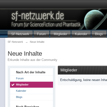
SF-Netzwerk
Forum
Mitglieder
Kalender
Blogs
SF-Netzwerk
→
Neue Inhalte
Neue Inhalte
Erkunde Inhalte aus der Community
Mitglieder
Nach Art der Inhalte
Forum
Entschuldigung, keine neuen Inha
Mitglieder
Kalender
Blogs
Nach Bereichen