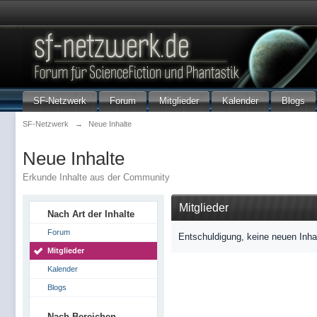
SF-Netzwerk
Forum
Mitglieder
Kalender
Blogs
SF-Netzwerk
→
Neue Inhalte
Neue Inhalte
Erkunde Inhalte aus der Community
Mitglieder
Nach Art der Inhalte
Forum
Entschuldigung, keine neuen Inha
Mitglieder
Kalender
Blogs
Nach Bereichen