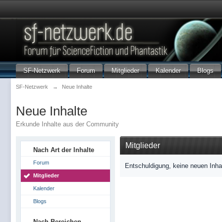
SF-Netzwerk
Forum
Mitglieder
Kalender
Blogs
SF-Netzwerk
→
Neue Inhalte
Neue Inhalte
Erkunde Inhalte aus der Community
Mitglieder
Nach Art der Inhalte
Forum
Entschuldigung, keine neuen Inha
Mitglieder
Kalender
Blogs
Nach Bereichen