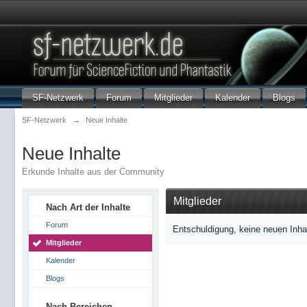
SF-Netzwerk
Forum
Mitglieder
Kalender
Blogs
SF-Netzwerk
→
Neue Inhalte
Neue Inhalte
Erkunde Inhalte aus der Community
Mitglieder
Nach Art der Inhalte
Forum
Entschuldigung, keine neuen Inha
Mitglieder
Kalender
Blogs
Nach Bereichen