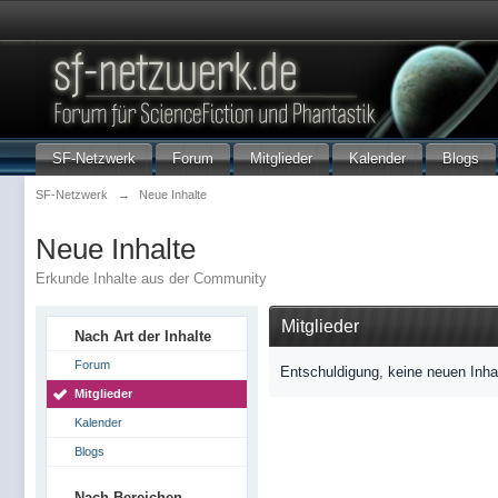
SF-Netzwerk
Forum
Mitglieder
Kalender
Blogs
SF-Netzwerk
→
Neue Inhalte
Neue Inhalte
Erkunde Inhalte aus der Community
Mitglieder
Nach Art der Inhalte
Forum
Entschuldigung, keine neuen Inha
Mitglieder
Kalender
Blogs
Nach Bereichen