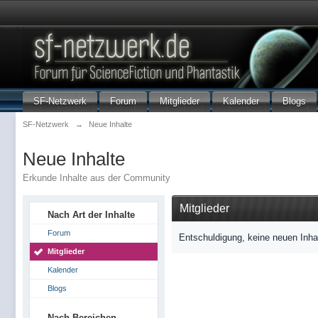
SF-Netzwerk
Forum
Mitglieder
Kalender
Blogs
SF-Netzwerk
→
Neue Inhalte
Neue Inhalte
Erkunde Inhalte aus der Community
Mitglieder
Nach Art der Inhalte
Forum
Entschuldigung, keine neuen Inha
Mitglieder
Kalender
Blogs
Nach Bereichen