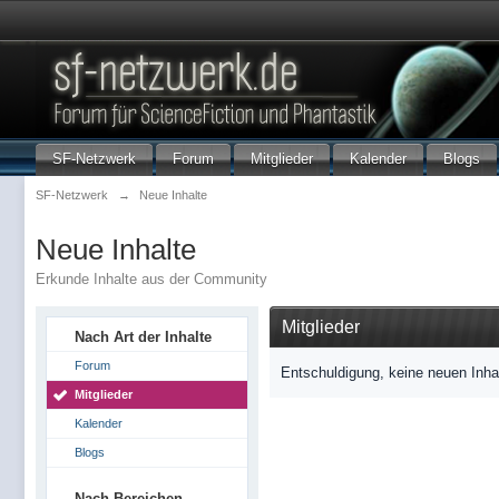
SF-Netzwerk
Forum
Mitglieder
Kalender
Blogs
SF-Netzwerk
→
Neue Inhalte
Neue Inhalte
Erkunde Inhalte aus der Community
Mitglieder
Nach Art der Inhalte
Forum
Entschuldigung, keine neuen Inha
Mitglieder
Kalender
Blogs
Nach Bereichen