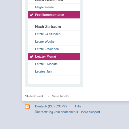
Mitgliederliste
Profilkommentaren
Nach Zeitraum
Letzte 24 Stunden
Letzte Woche
Letzte 2 Wochen
Letzter Monat
Letzte 6 Monate
Letztes Jahr
SF-Netzwerk
→
Neue Inhalte
Deutsch (DU) (COPY)
Hilfe
Übersetzung vom deutschen IP.Board Support