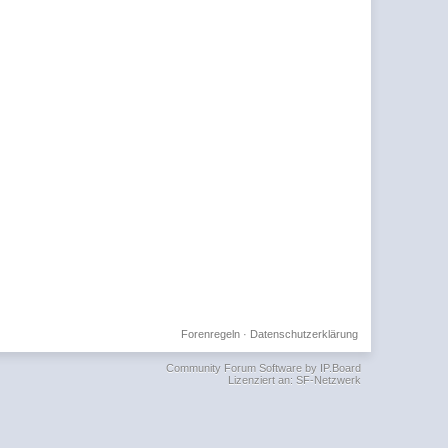
Forenregeln
·
Datenschutzerklärung
Community Forum Software by IP.Board
Lizenziert an: SF-Netzwerk