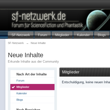
SF-Netzwerk
Forum
Mitglieder
Kalender
Blogs
SF-Netzwerk
→
Neue Inhalte
Neue Inhalte
Erkunde Inhalte aus der Community
Mitglieder
Nach Art der Inhalte
Forum
Entschuldigung, keine neuen Inha
Mitglieder
Kalender
Blogs
Nach Bereichen