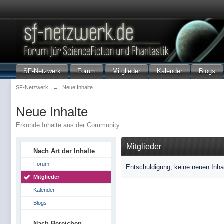
SF-Netzwerk
Forum
Mitglieder
Kalender
Blogs
SF-Netzwerk
→
Neue Inhalte
Neue Inhalte
Erkunde Inhalte aus der Community
Mitglieder
Nach Art der Inhalte
Forum
Entschuldigung, keine neuen Inha
Mitglieder
Kalender
Blogs
Nach Bereichen