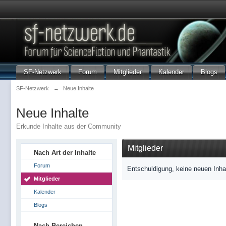
SF-Netzwerk
Forum
Mitglieder
Kalender
Blogs
SF-Netzwerk
→
Neue Inhalte
Neue Inhalte
Erkunde Inhalte aus der Community
Mitglieder
Nach Art der Inhalte
Forum
Entschuldigung, keine neuen Inha
Mitglieder
Kalender
Blogs
Nach Bereichen