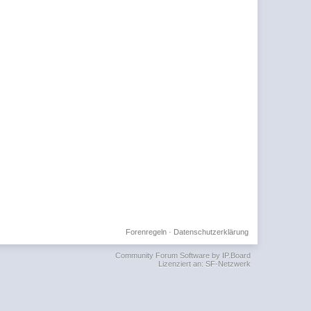
Forenregeln
·
Datenschutzerklärung
Community Forum Software by IP.Board
Lizenziert an: SF-Netzwerk