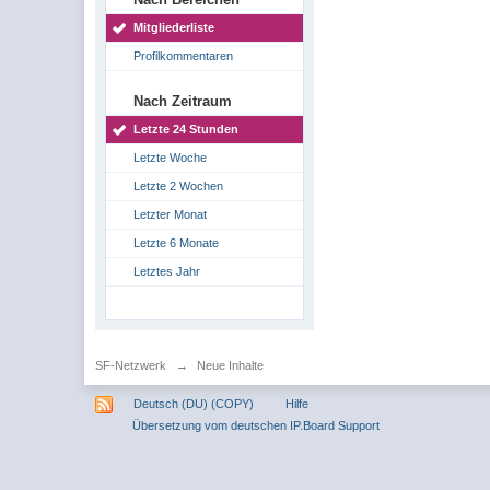
Mitgliederliste
Profilkommentaren
Nach Zeitraum
Letzte 24 Stunden
Letzte Woche
Letzte 2 Wochen
Letzter Monat
Letzte 6 Monate
Letztes Jahr
SF-Netzwerk
→
Neue Inhalte
Deutsch (DU) (COPY)
Hilfe
Übersetzung vom deutschen IP.Board Support