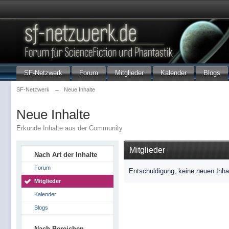
SF-Netzwerk
Forum
Mitglieder
Kalender
Blogs
SF-Netzwerk
→
Neue Inhalte
Neue Inhalte
Erkunde Inhalte aus der Community
Mitglieder
Nach Art der Inhalte
Forum
Entschuldigung, keine neuen Inha
Mitglieder
Kalender
Blogs
Nach Bereichen