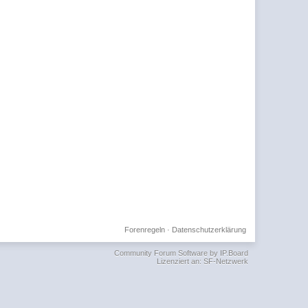
Forenregeln
·
Datenschutzerklärung
Community Forum Software by IP.Board
Lizenziert an: SF-Netzwerk