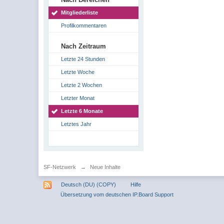
Mitgliederliste
Profilkommentaren
Nach Zeitraum
Letzte 24 Stunden
Letzte Woche
Letzte 2 Wochen
Letzter Monat
Letzte 6 Monate
Letztes Jahr
SF-Netzwerk
→
Neue Inhalte
Deutsch (DU) (COPY)
Hilfe
Übersetzung vom deutschen IP.Board Support