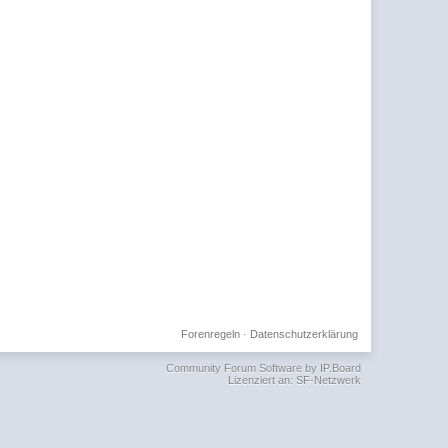
Forenregeln
·
Datenschutzerklärung
Community Forum Software by IP.Board
Lizenziert an: SF-Netzwerk