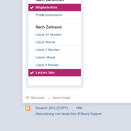
Mitgliederliste
Profilkommentaren
Nach Zeitraum
Letzte 24 Stunden
Letzte Woche
Letzte 2 Wochen
Letzter Monat
Letzte 6 Monate
Letztes Jahr
SF-Netzwerk
→
Neue Inhalte
Deutsch (DU) (COPY)
Hilfe
Übersetzung vom deutschen IP.Board Support