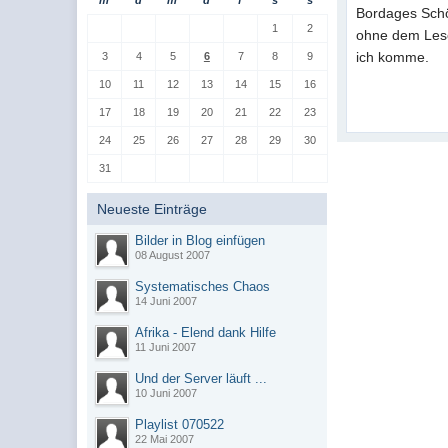
m
d
m
d
f
s
s
Bordages Schöp
1
2
ohne dem Leser
ich komme.
3
4
5
6
7
8
9
10
11
12
13
14
15
16
17
18
19
20
21
22
23
24
25
26
27
28
29
30
31
Neueste Einträge
Bilder in Blog einfügen
08 August 2007
Systematisches Chaos
14 Juni 2007
Afrika - Elend dank Hilfe
11 Juni 2007
Und der Server läuft ...
10 Juni 2007
Playlist 070522
22 Mai 2007