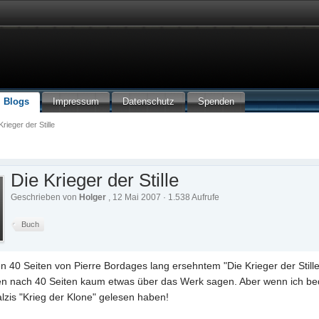
Blogs
Impressum
Datenschutz
Spenden
Krieger der Stille
Die Krieger der Stille
Geschrieben von
Holger
, 12 Mai 2007 · 1.538 Aufrufe
Buch
n 40 Seiten von Pierre Bordages lang ersehntem "Die Krieger der Still
en nach 40 Seiten kaum etwas über das Werk sagen. Aber wenn ich bede
lzis "Krieg der Klone" gelesen haben!