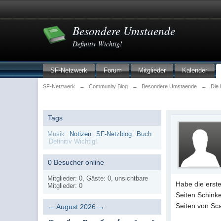
Besondere Umstaende
Definitiv Wichtig!
SF-Netzwerk
Forum
Mitglieder
Kalender
SF-Netzwerk
→
Community Blog
→
Besondere Umstaende
→
Die 
Tags
Musik
Notizen
SF-Netzblog
Buch
Definitiv Wichtig!
0 Besucher online
Mitglieder: 0, Gäste: 0, unsichtbare
Habe die erste
Mitglieder: 0
Seiten Schink
Seiten von Sca
←
August 2026
→