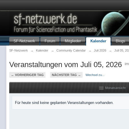
SF-Netzwerk
Forum
Mitglieder
Kalender
Blogs
SF-Netzwerk
→
Kalender
→
Community Calendar
→
Juli 2026
→
Juli 05, 2
Veranstaltungen vom Juli 05, 2026
i
← VORHERIGER TAG
NÄCHSTER TAG →
Wechsel zu...
Monatsansicht
Für heute sind keine geplanten Veranstaltungen vorhanden.