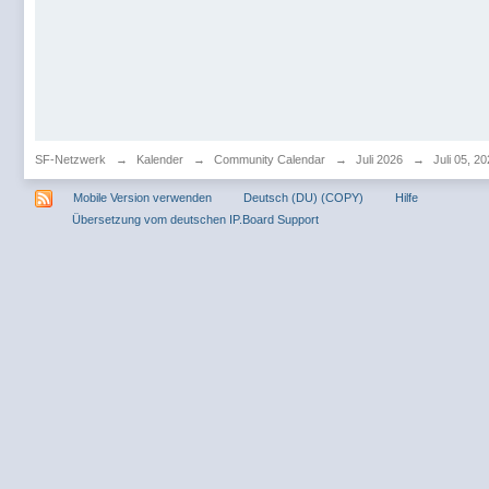
SF-Netzwerk
→
Kalender
→
Community Calendar
→
Juli 2026
→
Juli 05, 2
Mobile Version verwenden
Deutsch (DU) (COPY)
Hilfe
Übersetzung vom deutschen IP.Board Support