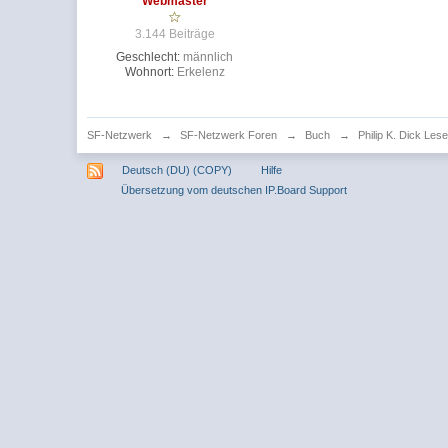
Webmaster
3.144 Beiträge
Geschlecht:
männlich
Wohnort:
Erkelenz
SF-Netzwerk
→
SF-Netzwerk Foren
→
Buch
→
Philip K. Dick Lese
Deutsch (DU) (COPY)
Hilfe
Übersetzung vom deutschen IP.Board Support