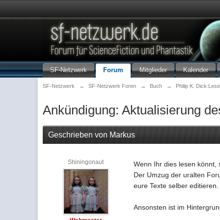
SF-Netzwerk
Forum
Mitglieder
Kalender
SF-Netzwerk
→
SF-Netzwerk Foren
→
Buch
→
Philip K. Dick Lese
Ankündigung: Aktualisierung de
Geschrieben von Markus
Shiningonaut
Wenn Ihr dies lesen könnt, 
Der Umzug der uralten Foru
eure Texte selber editieren.
Ansonsten ist im Hintergrun