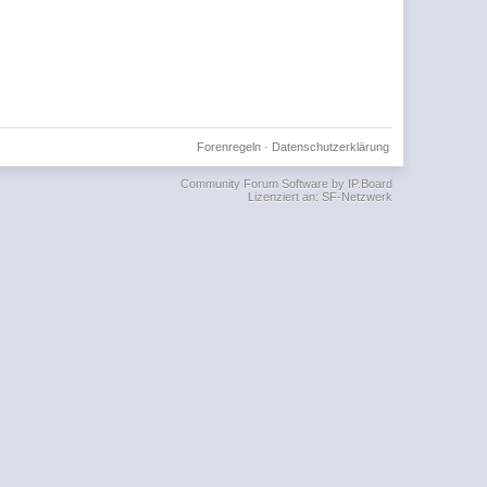
Forenregeln
·
Datenschutzerklärung
Community Forum Software by IP.Board
Lizenziert an: SF-Netzwerk