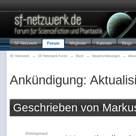
SF-Netzwerk
Forum
Mitglieder
Kalender
Blogs
SF-Netzwerk
→
SF-Netzwerk Foren
→
Buch
→
Neuerscheinungen
→
Aktua
Ankündigung: Aktualis
Geschrieben von Marku
Shiningonaut