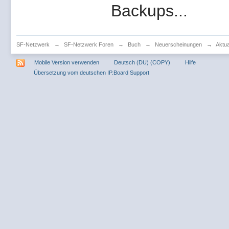
Backups...
SF-Netzwerk
→
SF-Netzwerk Foren
→
Buch
→
Neuerscheinungen
→
Aktua
Mobile Version verwenden
Deutsch (DU) (COPY)
Hilfe
Übersetzung vom deutschen IP.Board Support