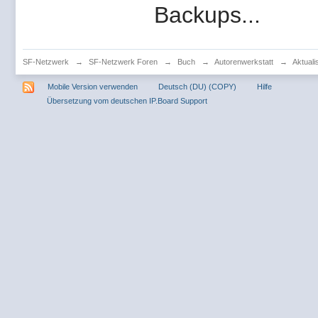
Backups...
SF-Netzwerk
→
SF-Netzwerk Foren
→
Buch
→
Autorenwerkstatt
→
Aktuali
Mobile Version verwenden
Deutsch (DU) (COPY)
Hilfe
Übersetzung vom deutschen IP.Board Support