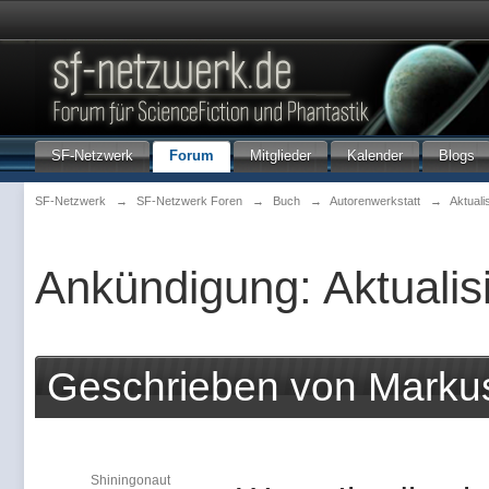
SF-Netzwerk
Forum
Mitglieder
Kalender
Blogs
SF-Netzwerk
→
SF-Netzwerk Foren
→
Buch
→
Autorenwerkstatt
→
Aktuali
Ankündigung: Aktualis
Geschrieben von Marku
Shiningonaut