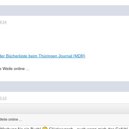
19:34
 der Bücherkiste beim Thüringen Journal (MDR)
e Weile online ...
20:10
eile online ...