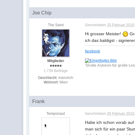
Joe Chip
The Saint
Geschrieben
25 Februar 2010 
Hi grosser Meister!
Gra
ich das baldigst - signie
facebook
Mitglieder
'Große Autoren für große Les
1.739 Beiträge
Geschlecht:
männlich
Wohnort:
Wien
Frank
Temponaut
Geschrieben
26 Februar 2010 
Habe ich schon vorab auf 
man sich für ein paar Stun