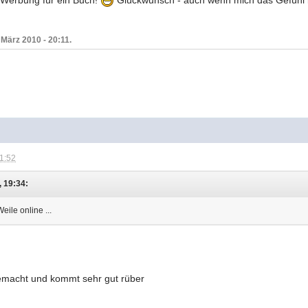
 Werbung für ein Buch!
Glückwunsch - auch wenn mich das Gefühl be
 März 2010 - 20:11.
21:52
 19:34:
eile online ...
gemacht und kommt sehr gut rüber