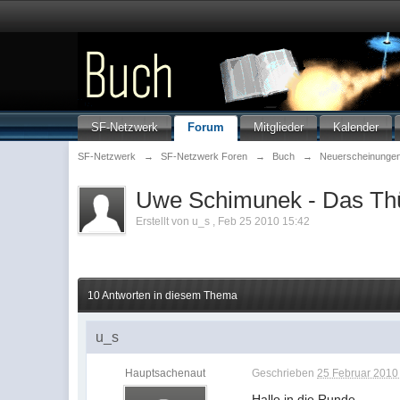
SF-Netzwerk
Forum
Mitglieder
Kalender
SF-Netzwerk
→
SF-Netzwerk Foren
→
Buch
→
Neuerscheinunge
Uwe Schimunek - Das Thü
Erstellt von
u_s
,
Feb 25 2010 15:42
10 Antworten in diesem Thema
u_s
Hauptsachenaut
Geschrieben
25 Februar 2010 
Hallo in die Runde,