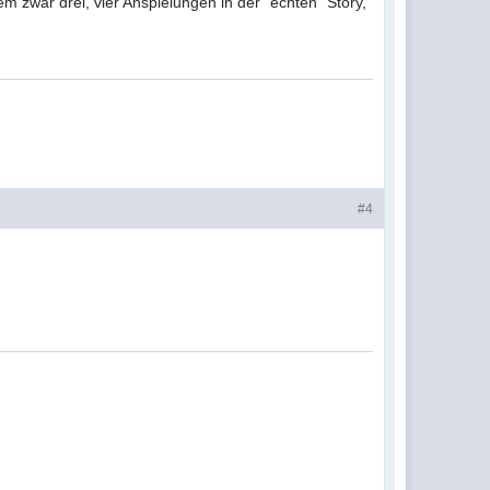
m zwar drei, vier Anspielungen in der "echten" Story,
#4