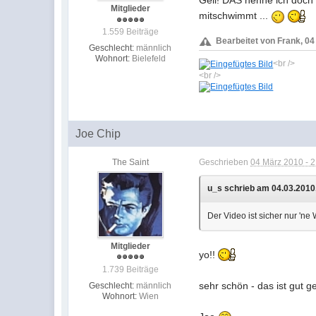
Geil! DAS nenne ich doch
Mitglieder
mitschwimmt ...
1.559 Beiträge
Bearbeitet von Frank, 04
Geschlecht:
männlich
Wohnort:
Bielefeld
<br />
<br />
Joe Chip
The Saint
Geschrieben
04 März 2010 - 
u_s schrieb am 04.03.2010,
Der Video ist sicher nur 'ne W
Mitglieder
yo!!
1.739 Beiträge
sehr schön - das ist gut 
Geschlecht:
männlich
Wohnort:
Wien