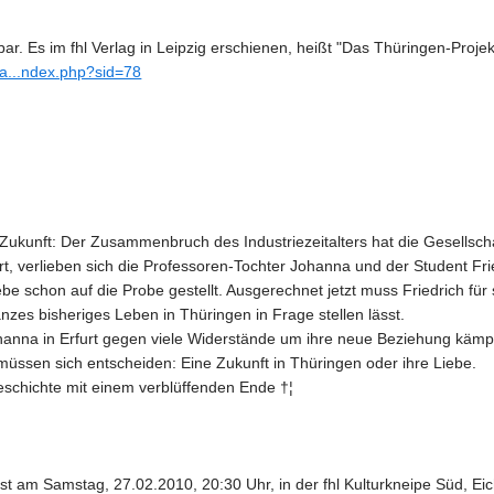
bar. Es im fhl Verlag in Leipzig erschienen, heißt "Das Thüringen-Projek
rla...ndex.php?sid=78
Zukunft: Der Zusammenbruch des Industriezeitalters hat die Gesellschaf
rfurt, verlieben sich die Professoren-Tochter Johanna und der Student Fr
ebe schon auf die Probe gestellt. Ausgerechnet jetzt muss Friedrich für
anzes bisheriges Leben in Thüringen in Frage stellen lässt.
a in Erfurt gegen viele Widerstände um ihre neue Beziehung kämpfen.
müssen sich entscheiden: Eine Zukunft in Thüringen oder ihre Liebe.
geschichte mit einem verblüffenden Ende †¦
t am Samstag, 27.02.2010, 20:30 Uhr, in der fhl Kulturkneipe Süd, Eichend