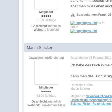
daherkommt, sodass ich na
aber man muss eben auch
Mitglieder
Bearbeitet von Frank, 26
1.559 Beiträge
<br />
Geschlecht:
männlich
<br />
Wohnort:
Bielefeld
Martin Stricker
Jawasdennjetztfüreinnaut
Geschrieben
26 Februar 2010 
Ich habe das Buch in me
Kann man das Buch in sig
Herzliche Grüße,
Mitglieder
Martin Stricker
4.194 Beiträge
Mitglied im
Science-Fiction-Cl
Listen mit deutschsprachiger 
Geschlecht:
männlich
Science-Fiction-Rezensionen
Wohnort:
Frankfurt am Main