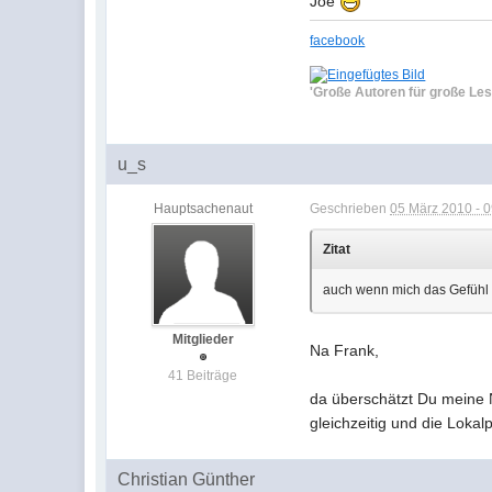
Joe
facebook
'Große Autoren für große Les
u_s
Hauptsachenaut
Geschrieben
05 März 2010 - 
Zitat
auch wenn mich das Gefühl b
Mitglieder
Na Frank,
41 Beiträge
da überschätzt Du meine 
gleichzeitig und die Loka
Christian Günther