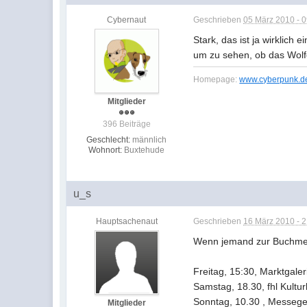
Cybernaut
Geschrieben
05 März 2010 - 
Stark, das ist ja wirklic
um zu sehen, ob das Wolfe
Homepage:
www.cyberpunk.d
Mitglieder
396 Beiträge
Geschlecht:
männlich
Wohnort:
Buxtehude
u_s
Hauptsachenaut
Geschrieben
16 März 2010 - 
Wenn jemand zur Buchmesse
Freitag, 15:30, Marktgaler
Samstag, 18.30, fhl Kultu
Sonntag, 10.30 , Messegel
Mitglieder