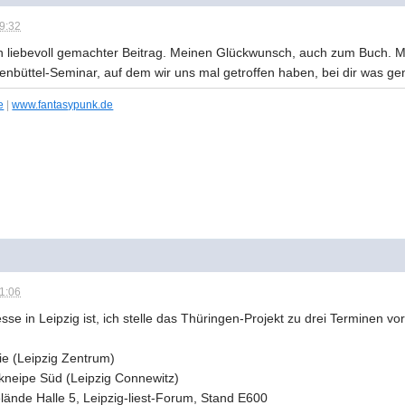
09:32
h ein liebevoll gemachter Beitrag. Meinen Glückwunsch, auch zum Buch. 
nbüttel-Seminar, auf dem wir uns mal getroffen haben, bei dir was ge
e
|
www.fantasypunk.de
21:06
 in Leipzig ist, ich stelle das Thüringen-Projekt zu drei Terminen vor
ie (Leipzig Zentrum)
rkneipe Süd (Leipzig Connewitz)
ände Halle 5, Leipzig-liest-Forum, Stand E600