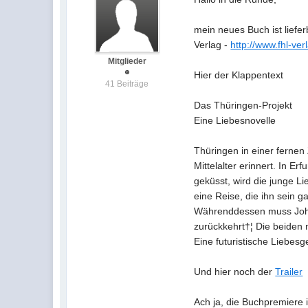
mein neues Buch ist liefer
Verlag -
http://www.fhl-ve
Mitglieder
Hier der Klappentext
41 Beiträge
Das Thüringen-Projekt
Eine Liebesnovelle
Thüringen in einer fernen 
Mittelalter erinnert. In E
geküsst, wird die junge Li
eine Reise, die ihn sein g
Währenddessen muss Johann
zurückkehrt†¦ Die beiden 
Eine futuristische Liebes
Und hier noch der
Trailer
Ach ja, die Buchpremiere is