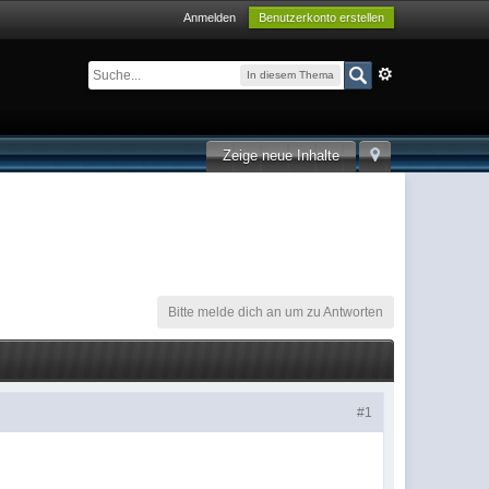
Anmelden
Benutzerkonto erstellen
In diesem Thema
Zeige neue Inhalte
Bitte melde dich an um zu Antworten
#1