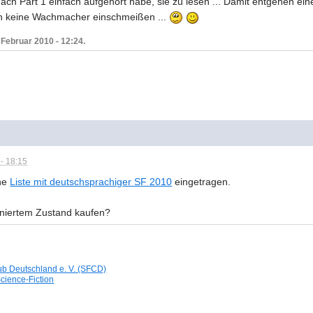
ch Part 1 einfach aufgehört habe, sie zu lesen ... Damit entgehen eine
 keine Wachmacher einschmeißen ...
 Februar 2010 - 12:24.
- 18:15
ine
Liste mit deutschsprachiger SF 2010
eingetragen.
niertem Zustand kaufen?
ub Deutschland e. V. (SFCD)
Science-Fiction