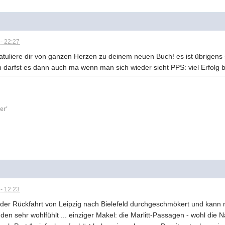
- 22:27
tuliere dir von ganzen Herzen zu deinem neuen Buch! es ist übrigens 
ren darfst es dann auch ma wenn man sich wieder sieht PPS: viel Erfolg 
er'
- 12:23
der Rückfahrt von Leipzig nach Bielefeld durchgeschmökert und kann n
den sehr wohlfühlt ... einziger Makel: die Marlitt-Passagen - wohl die 