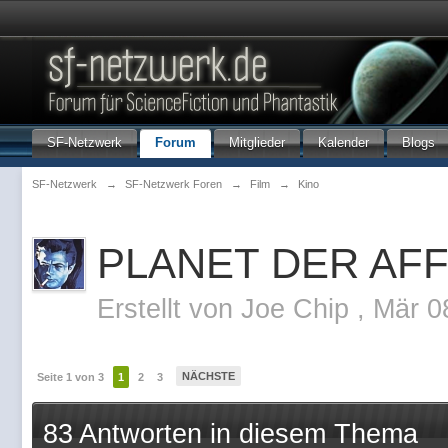
SF-Netzwerk
Forum
Mitglieder
Kalender
Blogs
SF-Netzwerk
→
SF-Netzwerk Foren
→
Film
→
Kino
PLANET DER AFFE
Erstellt von
Joe Chip
,
Mär 0
NÄCHSTE
Seite 1 von 3
1
2
3
83 Antworten in diesem Thema