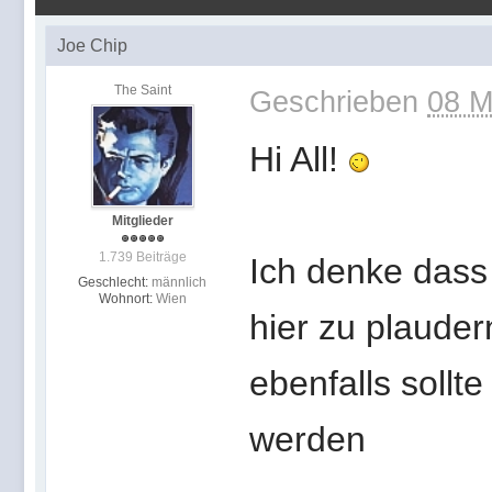
Joe Chip
The Saint
Geschrieben
08 M
Hi All!
Mitglieder
1.739 Beiträge
Ich denke dass 
Geschlecht:
männlich
Wohnort:
Wien
hier zu plauder
ebenfalls soll
werden