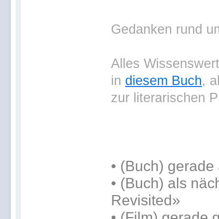
Gedanken rund um 
Alles Wissenswerte
in
diesem Buch
, 
zur literarischen 
•
(Buch) gerade 
•
(Buch) als näc
Revisited»
• (Film) gerade