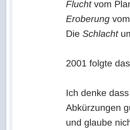
Flucht
vom Plan
Eroberung
vom 
Die
Schlacht
um
2001 folgte da
Ich denke dass 
Abkürzungen g
und glaube nic