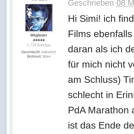
Geschrieben
08 M
Hi Simi! ich fi
Films ebenfalls
Mitglieder
1.739 Beiträge
daran als ich d
Geschlecht:
männlich
Wohnort:
Wien
für mich nicht 
am Schluss) Ti
schlecht in Er
PdA Marathon 
ist das Ende d