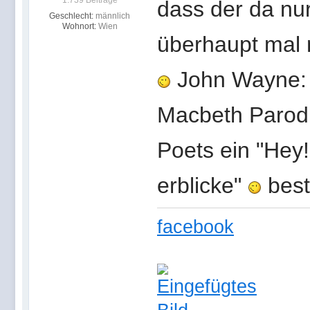
1.739 Beiträge
dass der da nur
Geschlecht:
männlich
Wohnort:
Wien
überhaupt mal 
John Wayne: d
Macbeth Parodi
Poets ein "Hey!
erblicke"
best
facebook