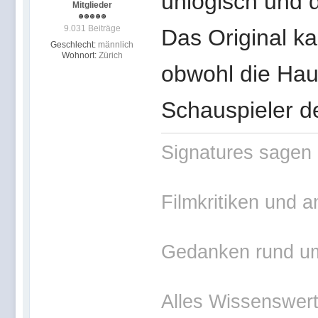
unlogisch und d
Mitglieder
9.031 Beiträge
Das Original k
Geschlecht:
männlich
Wohnort:
Zürich
obwohl die Haup
Schauspieler de
Signatures sagen 
Filmkritiken und a
Gedanken rund um 
Alles Wissenswerte