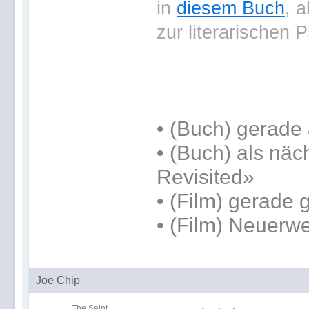
in
diesem Buch
, 
zur literarischen 
•
(Buch) gerade 
•
(Buch) als näc
Revisited»
• (Film) gerade
• (Film) Neuerw
Joe Chip
The Saint