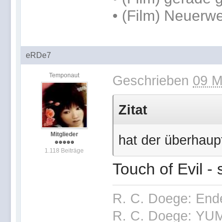
• (Film) Neuerw
eRDe7
Temponaut
Geschrieben
09 M
Zitat
Mitglieder
hat der überhaup
1.118 Beiträge
Touch of Evil -
R. C. Doege: End
R. C. Doege: YUM