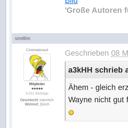
'Große Autoren f
simifilm
Cinematonaut
Geschrieben
08 M
a3kHH schrieb a
Mitglieder
Ähem - gleich er
9.031 Beiträge
Wayne nicht gut f
Geschlecht:
männlich
Wohnort:
Zürich