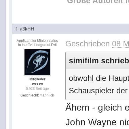
'Große Autoren f
† a3kHH
Applicant for Minion status
Geschrieben
08 M
in the Evil League of Evil
simifilm schrieb
obwohl die Haupt
Mitglieder
Schauspieler der 
5.923 Beiträge
Geschlecht:
männlich
Ähem - gleich 
John Wayne nich