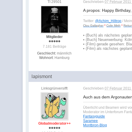
TI 29501
Geschrieben
07 Februar 2011 
A propos: Happy Birthday
Twitter:
@Achim_Hiltrop
/ Mei
Clou Gallagher
*
Colin Mirth
*
Rettu
•
(Buch) als nächstes geplan
Mitglieder
• (Buch) Neuerwerbung: Köln
• (Film) gerade gesehen: B
7.181 Beiträge
• (Film) als nächstes geplant
Geschlecht:
männlich
Wohnort:
Hamburg
lapismont
Linksgrünversifft
Geschrieben
07 Februar 2011 
Auch aus dem Argonautenve
Überlicht und Beamen wird von
Moderator im Unterforum Fan
Fantasyguide
Saramee
Globalmoderator++
Montbron-Blog