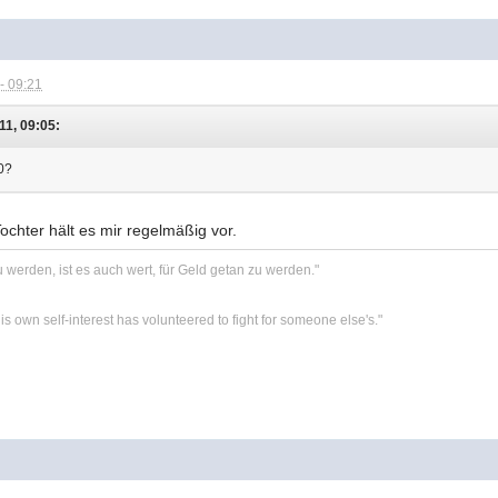
- 09:21
11, 09:05:
50?
ochter hält es mir regelmäßig vor.
zu werden, ist es auch wert, für Geld getan zu werden."
is own self-interest has volunteered to fight for someone else's."