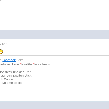
- 10:36
ne
Facebook
-Seite
ngskreuzer Ikarus
*
Mein Blog
*
Meine Tweets
t:
Asterix und der Greif
 auf den Zweiten Blick
lack Widow
: No time to die