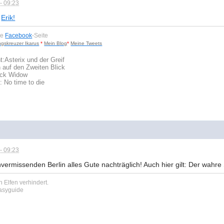
- 09:23
,
Erik!
ne
Facebook
-Seite
ngskreuzer Ikarus
*
Mein Blog
*
Meine Tweets
t:
Asterix und der Greif
 auf den Zweiten Blick
lack Widow
: No time to die
- 09:23
rmissenden Berlin alles Gute nachträglich! Auch hier gilt: Der wahre 
 Elfen verhindert.
tasyguide