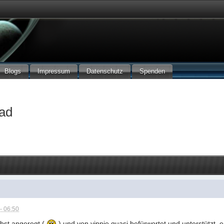
Blogs
Impressum
Datenschutz
Spenden
ad
- 06:50
lbst angeregt (
) und von yippie quasi befürwortet und unterstützt, 