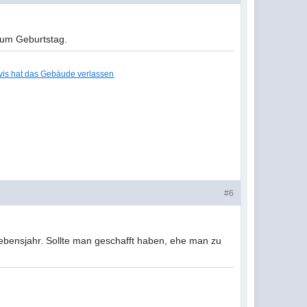
 zum Geburtstag.
lvis hat das Gebäude verlassen
#6
ensjahr. Sollte man geschafft haben, ehe man zu