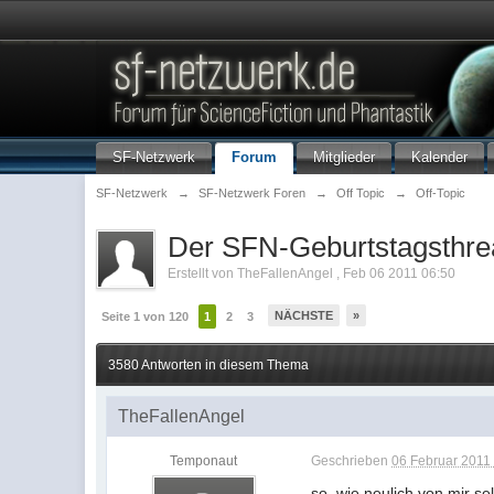
SF-Netzwerk
Forum
Mitglieder
Kalender
SF-Netzwerk
→
SF-Netzwerk Foren
→
Off Topic
→
Off-Topic
Der SFN-Geburtstagsthre
Erstellt von
TheFallenAngel
,
Feb 06 2011 06:50
NÄCHSTE
»
Seite 1 von 120
1
2
3
3580 Antworten in diesem Thema
TheFallenAngel
Temponaut
Geschrieben
06 Februar 2011 
so, wie neulich von mir se