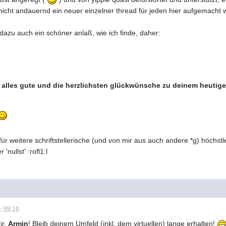
nicht andauernd ein neuer einzelner thread für jeden hier aufgemacht
dazu auch ein schöner anlaß, wie ich finde, daher:
, alles gute und die herzlichsten glückwünsche zu deinem heutige
 für weitere schriftstellerische (und von mir aus auch andere *g) höchs
nullst' :rofl1:l
- 09:16
ir,
Armin
! Bleib deinem Umfeld (inkl. dem virtuellen) lange erhalten!