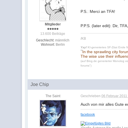
P.S.: Merci an TFA!
Mitglieder
P.P.S. (later edit): Dir, 
13.600 Beiträge
/KB
Geschlecht:
männlich
Wohnort:
Berlin
Yay!
KI-generiertes SF-Zitat Ende 
"
In the sprawling city for
The wise use their influen
(auf Bing.de generierter Monolog vo
forums")
Joe Chip
The Saint
Geschrieben
06 Februar 2011 
Auch von mir alles Gute 
facebook
'Große Autoren für große Les