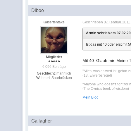
Diboo
Kaisertentakel
Geschrieben
07 Februar 2011 
Armin schrieb am 07.02.20
Ist das mit 40 oder erst mit 
Mitglieder
Mit 40. Glaub mir. Meine T
6.096 Beiträge
"Alles, was es wert ist, getan 
Geschlecht:
männlich
(13. Erwerbsregel)
Wohnort:
Saarbrücken
"Anyone who doesn't fight for h
(The Cynic's book of wisdom)
Mein Blog
Gallagher