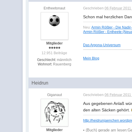
Entheetonaut
Geschrieben
06 Februar 2011 
Schon mal herzlichen Dank
Neu:
Armin Rößler - Die Nadir
Armin Rößler - Entheete (Neu
Mitglieder
Das Argona-Universum
-----------------------------------------
12.951 Beiträge
Mein Blog
Geschlecht:
männlich
Wohnort:
Rauenberg
Heidrun
Giganaut
Geschrieben
06 Februar 2011 
Aus gegebenen Anlaß wün
den alten Säcken gehört.
http://heidrunjaenchen.wordpr
Mitglieder
•
(Buch) gerade am lesen:
Ge