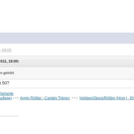
- 09:05
011, 18:00:
n gehört.
it 50?
-Variante
auflage)
+++
Armin Rößler - Cantals Tränen
+++
Hebben/Skora/Rößler (Hrsg.) - E
----------------