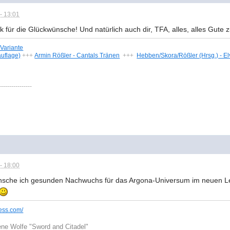
- 13:01
 für die Glückwünsche! Und natürlich auch dir, TFA, alles, alles Gute
-Variante
auflage)
+++
Armin Rößler - Cantals Tränen
+++
Hebben/Skora/Rößler (Hrsg.) - E
----------------
- 18:00
sche ich gesunden Nachwuchs für das Argona-Universum im neuen Leb
ess.com/
ne Wolfe "Sword and Citadel"