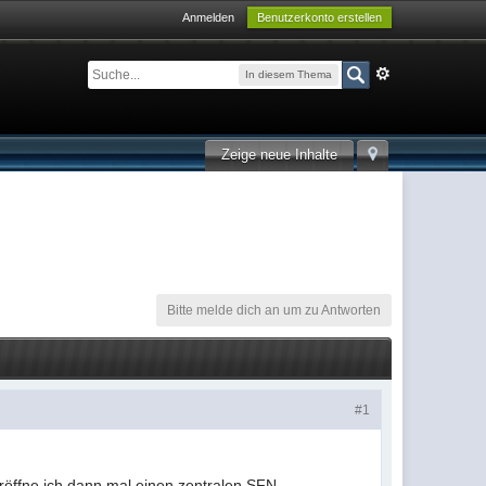
Anmelden
Benutzerkonto erstellen
In diesem Thema
Zeige neue Inhalte
Bitte melde dich an um zu Antworten
#1
eröffne ich dann mal einen zentralen SFN