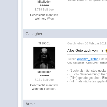
Mitglieder
1.739 Beiträge
Geschlecht:
männlich
Wohnort:
Wien
Gallagher
TI 29501
Geschrieben
06 Februar 2011 
Alles Gute auch von mir!
Twitter:
@Achim_Hiltrop
/ Mei
Clou Gallagher
*
Colin Mirth
*
Rettu
•
(Buch) als nächstes geplan
Mitglieder
• (Buch) Neuerwerbung: Köln
• (Film) gerade gesehen: B
7.181 Beiträge
• (Film) als nächstes geplant
Geschlecht:
männlich
Wohnort:
Hamburg
Armin