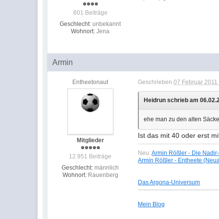
601 Beiträge
Geschlecht:
unbekannt
Wohnort:
Jena
Armin
Entheetonaut
Geschrieben
07 Februar 2011 
Heidrun schrieb am 06.02.2
ehe man zu den alten Säcke
Ist das mit 40 oder erst m
Mitglieder
Neu:
Armin Rößler - Die Nadir
12.951 Beiträge
Armin Rößler - Entheete (Neu
Geschlecht:
männlich
Wohnort:
Rauenberg
Das Argona-Universum
-----------------------------------------
Mein Blog