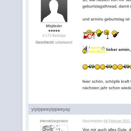
geburtstagsthread, damit 
und armins geburtstag ist 
Mitglieder
4.173 Beiträge
Geschlecht:
unbekannt
lieber armin
feier schön, schöpfe kraft
nächsten jahr schon wieder '
yiyippeeyippeeyay
Interstellargestein
Geschrieben
06 Februar 2011 
Von mir auch alles Gute, d