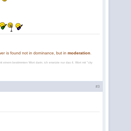
ower is found not in dominance, but in
moderation
.
t einem bestimmten Wort darin; ich ersetzte nur das 4. Wort mit "city
#3