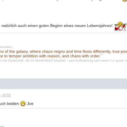
TFA, natürlich auch einen guten Beginn eines neuen Lebensjahres!
November...
ums of the galaxy, where chaos reigns and time flows differently, true p
"
ce to temper ambition with reason, and chaos with order.
n der Copilot-S/W - die ich hiermit NICHT bewerbe! - nach Aufforderung nach einem "s.f. quote" mi
- 10:32
euch beiden
Joe
er'