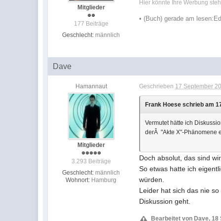
Hier könnte Ihre Werbung stehe
Mitglieder
•
(Buch) gerade am lesen:
Ed
177 Beiträge
Geschlecht:
männlich
Dave
Hamannaut
Geschrieben
17 September 20
Frank Hoese schrieb am 17
Vermutet hätte ich Diskussi
derÂ "Akte X"-Phänomene erw
Mitglieder
Doch absolut, das sind wi
3.293 Beiträge
So etwas hatte ich eigent
Geschlecht:
männlich
würden.
Wohnort:
Hamburg
Leider hat sich das nie s
Diskussion geht.
Bearbeitet von Dave, 18