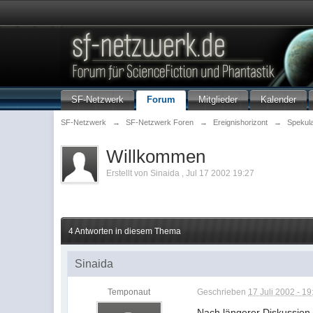
SF-Netzwerk
Forum
Mitglieder
Kalender
SF-Netzwerk
→
SF-Netzwerk Foren
→
Ereignishorizont
→
Spekula
Willkommen
Erstellt von
Sinaida
,
Jul 17 2002 19:27
4 Antworten in diesem Thema
Sinaida
Temponaut
Geschrieben
17 Juli 2002 - 19
Nach längerer Diskussion