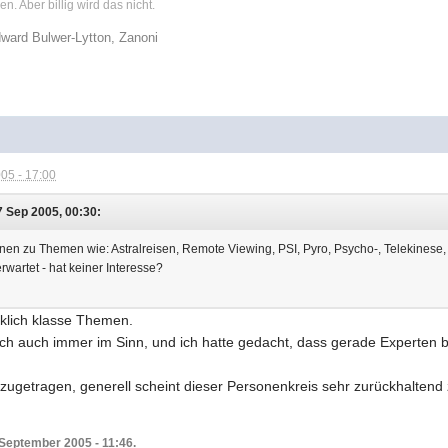
n. Aber billig wird das nicht.
ward Bulwer-Lytton, Zanoni
05 - 17:00
 Sep 2005, 00:30:
onen zu Themen wie: Astralreisen, Remote Viewing, PSI, Pyro, Psycho-, Telekinese,
artet - hat keiner Interesse?
rklich klasse Themen.
lich auch immer im Sinn, und ich hatte gedacht, dass gerade Experten
o zugetragen, generell scheint dieser Personenkreis sehr zurückhalten
 September 2005 - 11:46.