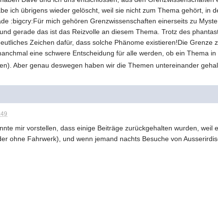
e ich übrigens wieder gelöscht, weil sie nicht zum Thema gehört, in de
rade :bigcry:Für mich gehören Grenzwissenschaften einerseits zu Myster
h und gerade das ist das Reizvolle an diesem Thema. Trotz des phantast
deutliches Zeichen dafür, dass solche Phänome existieren!Die Grenze z
rd manchmal eine schwere Entscheidung für alle werden, ob ein Thema i
n). Aber genau deswegen haben wir die Themen untereinander gehal
:49
nnte mir vorstellen, dass einige Beiträge zurückgehalten wurden, wei
 oder ohne Fahrwerk), und wenn jemand nachts Besuche von Ausserirdi