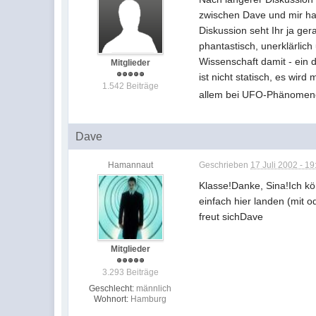
zwischen Dave und mir hab
Diskussion seht Ihr ja ge
phantastisch, unerklärlic
Wissenschaft damit - ein 
Mitglieder
ist nicht statisch, es wi
1.542 Beiträge
allem bei UFO-Phänomene
Dave
Hamannaut
Geschrieben
17 Juli 2002 - 19
Klasse!Danke, Sina!Ich kö
einfach hier landen (mit
freut sichDave
Mitglieder
3.293 Beiträge
Geschlecht:
männlich
Wohnort:
Hamburg