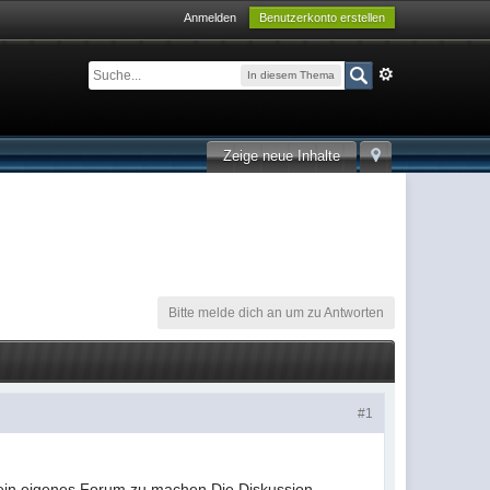
Anmelden
Benutzerkonto erstellen
In diesem Thema
Zeige neue Inhalte
Bitte melde dich an um zu Antworten
#1
ein eigenes Forum zu machen.Die Diskussion