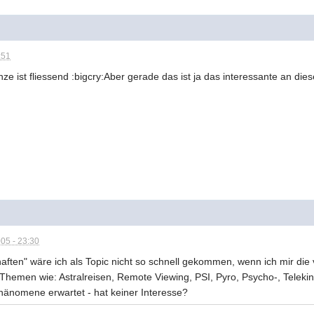
:51
ze ist fliessend :bigcry:Aber gerade das ist ja das interessante an d
05 - 23:30
ften" wäre ich als Topic nicht so schnell gekommen, wenn ich mir di
 Themen wie: Astralreisen, Remote Viewing, PSI, Pyro, Psycho-, Telekin
hänomene erwartet - hat keiner Interesse?