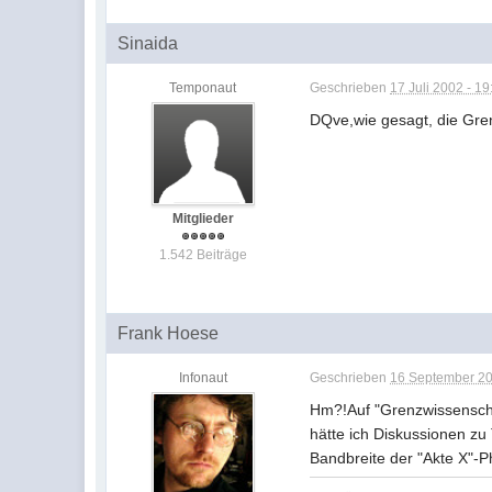
Sinaida
Temponaut
Geschrieben
17 Juli 2002 - 19
DQve,wie gesagt, die Gren
Mitglieder
1.542 Beiträge
Frank Hoese
Infonaut
Geschrieben
16 September 20
Hm?!Auf "Grenzwissenscha
hätte ich Diskussionen zu
Bandbreite der "Akte X"-P