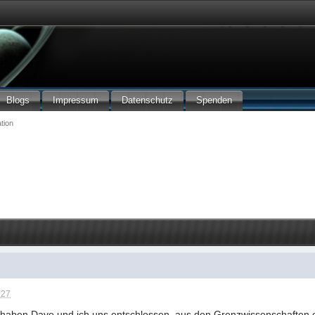
Blogs
Impressum
Datenschutz
Spenden
tion
:27
 haben Dave und ich uns entschlossen, aus den Grenzwissenschaften 