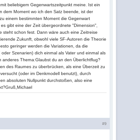
 mit beliebigem Gegenwartszeitpunkt meine. Ist ein
 in dem Moment wo ich den Satz beende, ist der
t zu einem bestimmten Moment die Gegenwart
s gibt eine der Zeit übergeordnete "Dimension",
e steht schon fest. Dann wäre auch eine Zeitreise
ierende Zukunft, obwohl viele SF-Autoren die Theorie
esto geringer werden die Variationen, da die
 oder Szenarien) dich einmal als Vater und einmal als
Ein anderes Thema:Glaubst du an den Überlichtflug?
ten des Raumes zu überbrücken, als eine Überzeit zu
 versucht (oder im Denkmodell benutzt), durch
den absoluten Nullpunkt durchstoßen, also eine
nkt?Gruß,Michael
#9