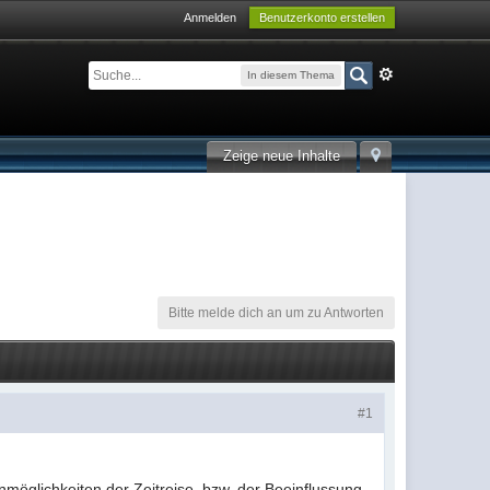
Anmelden
Benutzerkonto erstellen
In diesem Thema
Zeige neue Inhalte
Bitte melde dich an um zu Antworten
#1
möglichkeiten der Zeitreise, bzw. der Beeinflussung