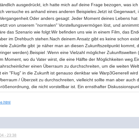
ändlich ausgedrückt, ich hatte mich auf deine Frage bezogen, was ich
.Ich versuche es anhand eines anderen Beispieles:Jetzt ist Gegenwart,
 Vergangenheit.Oder anders gesagt: Jeder Moment deines Lebens ha
etzt von unserem "normalen" Vorstellungsvermögen löst, und annimmt e
äre das Szenario wie folgt:Wir befinden uns wie in einem Film, das End
aber im Drehbuch stehen.Nach deinem Ansatz gibt es keine schon exist
viele Zukünfte gibt :je näher man an diesen Zukunftszeitpunkt kommt, d
ringer werden).Beispiel :Wenn eine Vielzahl möglicher Zukunftswelten (
 dem Moment, wo du Vater wirst, die eine Hälfte der Möglichkeiten weg.
wahrscheinlicher einen Überraum zu durchschreiten, um die weiten Wel
ein "Flug" in die Zukunft ist genauso denkbar wie Warp3Generell wird
rraum / Überzeit zu durchschreiten, vielleicht sollte man aber auch 
ößenordnung, die nicht vorstellbar ist. Ein ernsthafter Diskussionspu
ie.html
4 - 23:38