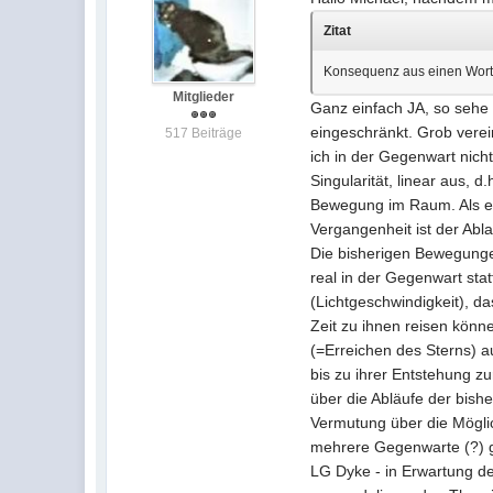
Zitat
Konsequenz aus einen Worten
Mitglieder
Ganz einfach JA, so sehe
eingeschränkt. Grob verei
517 Beiträge
ich in der Gegenwart nic
Singularität, linear aus, 
Bewegung im Raum. Als es
Vergangenheit ist der Abl
Die bisherigen Bewegunge
real in der Gegenwart sta
(Lichtgeschwindigkeit), da
Zeit zu ihnen reisen könn
(=Erreichen des Sterns) a
bis zu ihrer Entstehung zu
über die Abläufe der bish
Vermutung über die Möglic
mehrere Gegenwarte (?) gi
LG Dyke - in Erwartung 