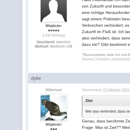
von Zukunft und besonder
eine richtige Herausforde
sagt einem Polizisten bes
Verbrechen verhindert, es
Mitglieder
Zukunft im Fluß ist. Ich l
3.630 Beiträge
also verhindert, dass sein
Geschlecht:
männlich
dazu ein? Gibt bestimmt 
Wohnort:
Weilheim i.OB
"Rezensionen: eine Art von K
(Georg Christoph Lichtenberg
dyke
Biblionaut
Geschrieben
23 Oktober 2002 
Zitat
Wer also verhindert, dass se
Genau, dass berühmte Zeit
Mitglieder
Frage: Was ist Zeit?? Me