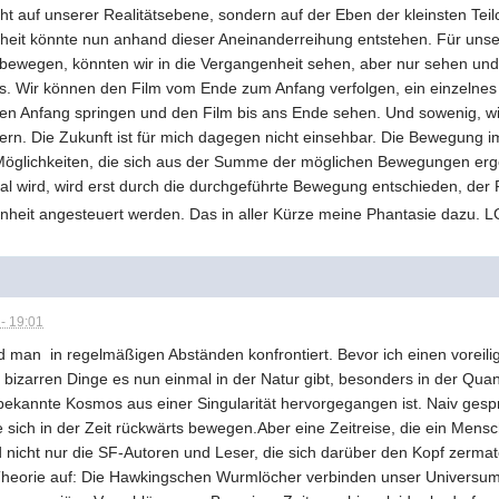
nicht auf unserer Realitätsebene, sondern auf der Eben der kleinsten Te
enheit könnte nun anhand dieser Aneinanderreihung entstehen. Für uns
ortbewegen, könnten wir in die Vergangenheit sehen, aber nur sehen un
lms. Wir können den Film vom Ende zum Anfang verfolgen, ein einzelnes
den Anfang springen und den Film bis ans Ende sehen. Und sowenig, w
ern. Die Zukunft ist für mich dagegen nicht einsehbar. Die Bewegung im
s Möglichkeiten, die sich aus der Summe der möglichen Bewegungen ergeb
al wird, wird erst durch die durchgeführte Bewegung entschieden, der R
enheit angesteuert werden. Das in aller Kürze meine Phantasie dazu. 
- 19:01
 man in regelmäßigen Abständen konfrontiert. Bevor ich einen voreili
 bizarren Dinge es nun einmal in der Natur gibt, besonders in der Qu
bekannte Kosmos aus einer Singularität hervorgegangen ist. Naiv gesp
 sich in der Zeit rückwärts bewegen.Aber eine Zeitreise, die ein Mens
nicht nur die SF-Autoren und Leser, die sich darüber den Kopf zerma
n Theorie auf: Die Hawkingschen Wurmlöcher verbinden unser Universum