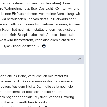
ilchen (aus denen nun auch wir bestehen). Eine
ere Wahrnehmung z. Bsp. Das Licht. Könnten wir uns
d keinen Einfluss nehmen. Von meiner Vorstellung: wie
 Bild herausholen und von dort aus rückwärts oder
ie wir Einfluß auf einen Film nehmen können, können
 Raum hat noch nicht stattgefunden - es existiert
en: Mein Beispiel: abc - acb Â - bca - bac - cab -
est wird nichtexistent, kann also auch nicht durch
LG Dyke - linear denkend Â
#3
gen Schluss ziehe, versuche ich mir immer zu
antenmechanik. So kann man es doch als erwiesen
rochen: Aus dem Nichts!Dann gibt es ja noch die
ch unternimmt, ist doch schon eine andere
tern.Sogar der geniale Physiker Stephen Hawking
 mit einer unendlichen Anzahl von