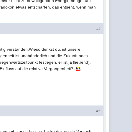
es einer nicht zu bewältigenden Energiemenge, um
Paradoxon etwas entschärfen, das entseht, wenn man
#4
htig verstanden.Wieso denkst du, ist unsere
enheit ist unabänderlich und die Zukunft noch
genwartszeitpunkt festlegen, er ist ja fließend),
influss auf die relative Vergangenheit?
#5
mheit, sprich falsche Taste) der zweite Versuch.