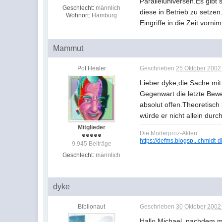
Paralleluniversen.Es gibt
Geschlecht:
männlich
diese in Betrieb zu setze
Wohnort:
Hamburg
Eingriffe in die Zeit vorni
Mammut
Pot Healer
Geschrieben
25 Oktober 2002 
Lieber dyke,die Sache mit
Gegenwart die letzte Bew
absolut offen.Theoretisch
würde er nicht allein dur
Mitglieder
Die Moderproz-Akten
https://defms.blogsp...chmidt-d
9.945 Beiträge
Geschlecht:
männlich
dyke
Biblionaut
Geschrieben
30 Oktober 2002 
Hallo Michael, nachdem me