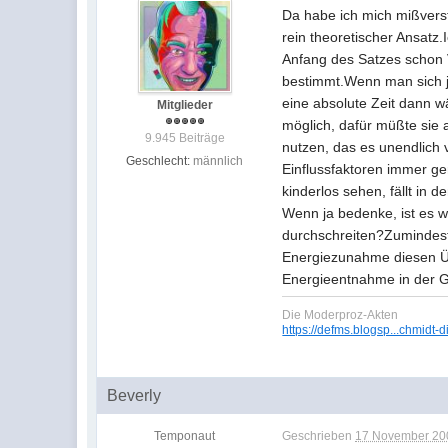
Da habe ich mich mißverst
rein theoretischer Ansatz
Anfang des Satzes schon
bestimmt.Wenn man sich j
eine absolute Zeit dann w
Mitglieder
möglich, dafür müßte sie 
9.945 Beiträge
nutzen, das es unendlich 
Geschlecht:
männlich
Einflussfaktoren immer ge
kinderlos sehen, fällt in
Wenn ja bedenke, ist es 
durchschreiten?Zumindest 
Energiezunahme diesen Übe
Energieentnahme in der Gr
Die Moderproz-Akten
https://defms.blogsp...chmidt-d
Beverly
Temponaut
Geschrieben
17 November 200