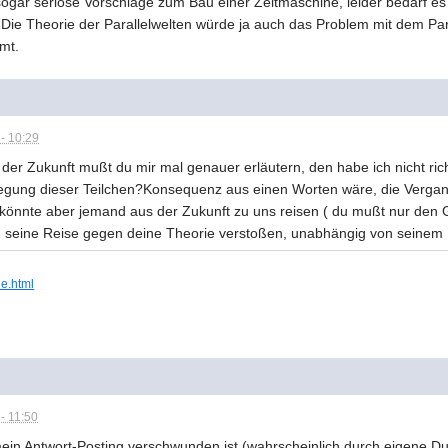
 sogar seriöse Vorschläge zum Bau einer Zeitmaschine, leider bedarf 
n.Die Theorie der Parallelwelten würde ja auch das Problem mit dem 
mmt.
- 10:29
 der Zukunft mußt du mir mal genauer erläutern, den habe ich nicht ric
egung dieser Teilchen?Konsequenz aus einen Worten wäre, die Vergang
 könnte aber jemand aus der Zukunft zu uns reisen ( du mußt nur den Ge
ch seine Reise gegen deine Theorie verstoßen, unabhängig von seinem E
ie.html
- 11:50
in Antwort-Posting verschwunden ist (wahrscheinlich durch eigene Dum