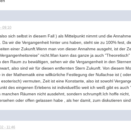
ien
- 09:10
 sich selbst in diesem Fall ) als Mittelpunkt nimmt und die Annahme vo
Da wir die Vergangenheit hinter uns haben, steht sie zu 100% fest, die
keiten einer Zukunft.Wenn man von dieser Annahme ausgeht, ist der Ze
Vergangenheitsreise" nicht.Man kann das ganze ja auch "Theoretisch"
um den Raum zu bewältigen, sehen wir die Vergangenheit in den Sternen
nwart, also sind wir für diesen entfernten Stern Zukunft. Von diesem 
n der Mathematik eine willkürliche Festlegung der Nullachse ist ( ode
 esoterisch) vermuten, Zeit ist eine Konstante, also ist sowohl Vergan
kt des eingenen Erlebens ist individuellSo weit ich weiß gibt es auch "
n manchen Räumen nicht ausdehnt, sondern schrumpft.Ich hoffe nicht
sehen oder offen gelassen habe , als her damit, zum diskutieren sind 
2 - 11:46