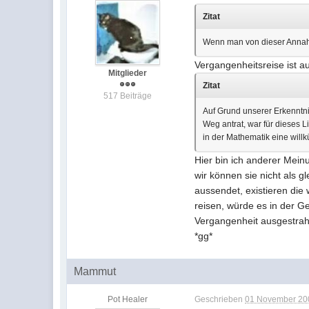
Zitat
Wenn man von dieser Annahme
Vergangenheitsreise ist au
Mitglieder
Zitat
517 Beiträge
Auf Grund unserer Erkenntni
Weg antrat, war für dieses 
in der Mathematik eine willk
Hier bin ich anderer Meinu
wir können sie nicht als 
aussendet, existieren die
reisen, würde es in der G
Vergangenheit ausgestrahl
*gg*
Mammut
Pot Healer
Geschrieben
01 November 200