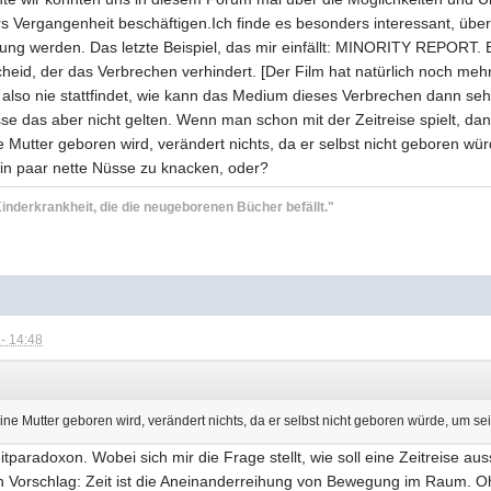
s Vergangenheit beschäftigen.Ich finde es besonders interessant, üb
rung werden. Das letzte Beispiel, das mir einfällt: MINORITY REPORT. 
cheid, der das Verbrechen verhindert. [Der Film hat natürlich noch meh
 also nie stattfindet, wie kann das Medium dieses Verbrechen dann seh
asse das aber nicht gelten. Wenn man schon mit der Zeitreise spielt, da
e Mutter geboren wird, verändert nichts, da er selbst nicht geboren wü
ein paar nette Nüsse zu knacken, oder?
inderkrankheit, die die neugeborenen Bücher befällt."
)
- 14:48
ine Mutter geboren wird, verändert nichts, da er selbst nicht geboren würde, um se
paradoxon. Wobei sich mir die Frage stellt, wie soll eine Zeitreise au
in Vorschlag: Zeit ist die Aneinanderreihung von Bewegung im Raum