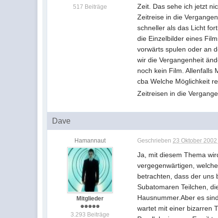
Zeit. Das sehe ich jetzt 
517 Beiträge
Zeitreise in die Vergang
schneller als das Licht f
die Einzelbilder eines Fi
vorwärts spulen oder an 
wir die Vergangenheit änd
noch kein Film. Allenfall
cba Welche Möglichkeit re
Zeitreisen in die Vergang
Dave
Hamannaut
Geschrieben
23 Oktober 2002 
Ja, mit diesem Thema wird
vergegenwärtigen, welche
betrachten, dass der uns 
Subatomaren Teilchen, die
Hausnummer.Aber es sind 
Mitglieder
wartet mit einer bizarre
3.293 Beiträge