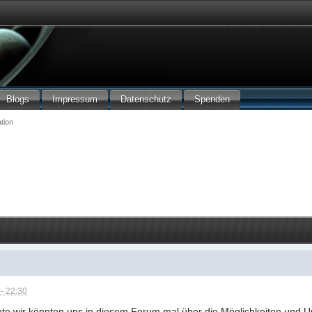
Blogs
Impressum
Datenschutz
Spenden
tion
- 22:30
hte wir könnten uns in diesem Forum mal über die Möglichkeiten und Un