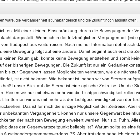
 wäre, die Vergangenheit ist unabänderlich und die Zukunft noch absolut offen.
 ich es. Mit einer kleinen Einschränkung: durch die Bewegungen der V
nfacht dargestellt: Wenn ich in der letztmöglichen Vergangenheit (=di
ht von Budapest aus weiterreisen. Nach meiner Information dehnt sic
d.h. eine Bewegung folgt auf eine andere. Damit beginnt auch erst die Z
 keinen Raum gab, konnte keine Bewegung entstehen und somit keine
auf der bisherigen Bewegungen. Die Zukunft ist nur ein Gedankenkonstru
n bis zur Gegenwart lassen Möglichkeiten vermuten, wie die nächste
ttfindet, ist nicht bekannt. Wie bekannt ist, sehen wir von Sternen auf
s heißt unser Blick auf die Sterne ist eine optische Zeitreise. Um die S
en. Reisen wir nur mit etwas mehr wie die Lichtgeschwindigkeit rollen 
uf. Entfernen wir uns mit mehr als der Lichtgeschwindigkeit von der E
rücksehen. Das ist für mich die einzige Möglichkeit der Zeitreise. Abe
er unbekannten Vergangenheit, können nur unsere Gegenwart beeinflus
hkeiten der nächsten Bewegung erweitert werden. Nur s.o. Puhh. Alles
bt; dass der Gegenwartszeitpunkt beliebig ist? Warum sollte es eine 
des Auseinandergenommenwerdens PS. Aber trotzdem habe ich einen i