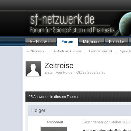
SF-Netzwerk
Forum
Mitglieder
Kalender
SF-Netzwerk
→
SF-Netzwerk Foren
→
Ereignishorizont
→
Spekula
Zeitreise
Erstellt von
Holger
,
Okt 22 2002 22:30
25 Antworten in diesem Thema
Holger
Temponaut
Geschrieben
22 Oktober 2002 
Hallo miteinander!Ich dac