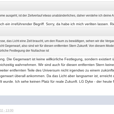
 ausgeht, ist der Zeitverlauf etwas unabänderliches, daher verstehe ich deine A
ch ein irreführender Begriff. Sorry, da habe ich mich verliten lassen. Ri
sse, das Licht eine Zeit braucht, um den Raum zu bewältigen, sehen wir die Vergan
Licht Gegenwart, also sind wir für diesen entfernten Stern Zukunft. Von diesem M
ürliche Festlegung der Nullachse ist
ng. Die Gegenwart ist keine willkürliche Festlegung, sondern existiert
gleichzeitig wahrnehmen. Wir sind auch für diesen entfernten Stern kei
 weiter entfernten Teile des Universum nicht irgendwo zu einem zukünft
egenwart überall ankommen. Da das Licht aber langsamer ist, erreicht 
t wurde. Ich sehe keinen Platz für reale Zukunft. LG Dyke - der heute 
2 - 13:00