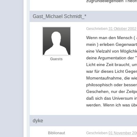
zugrundeliegenden Theor
Gast_Michael Schmidt_*
Geschrieben
31 Oktober 2002 
Wenn man den Mensch ( also
mein ) erleben Gegenwart. 
eine Vielzahl von Möglich
deine Argumentation der "
Guests
Licht eine Zeit braucht, 
war für dieses Licht Gege
Momentaufnahme, die wie i
philosophisch oder besser
Geschehen, nur der Zeitpun
daß sich das Universum i
werden. Wenn ich was über
dyke
Biblionaut
Geschrieben
01 November 200