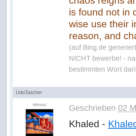
chaos reigns an
is found not in
wise use their 
reason, and cha
(auf Bing.de generier
NICHT bewerbe! - nac
bestimmten Wort darin
UdoTascher
Infonaut
Geschrieben
02 M
Khaled -
Khale