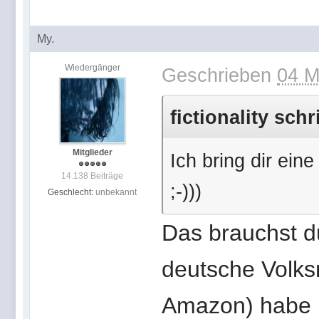
My.
Wiedergänger
Geschrieben
04 M
fictionality sch
Mitglieder
Ich bring dir ein
14.138 Beiträge
;-)))
Geschlecht:
unbekannt
Das brauchst du
deutsche Volksm
Amazon) habe ic