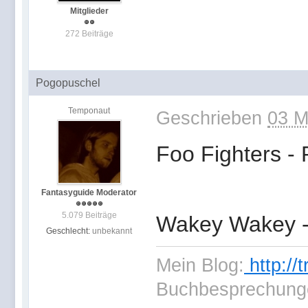
Mitglieder
272 Beiträge
Pogopuschel
Temponaut
Geschrieben
03 M
Foo Fighters -
Fantasyguide Moderator
5.079 Beiträge
Wakey Wakey -
Geschlecht:
unbekannt
Mein Blog:
http://
Buchbesprechung