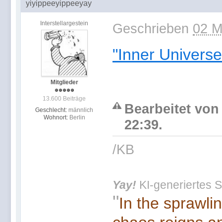
yiyippeeyippeeyay
Interstellargestein
Geschrieben
02 M
"Inner Universe
Mitglieder
13.600 Beiträge
Bearbeitet von
Geschlecht:
männlich
Wohnort:
Berlin
22:39.
/KB
Yay!
KI-generiertes S
"
In the sprawli