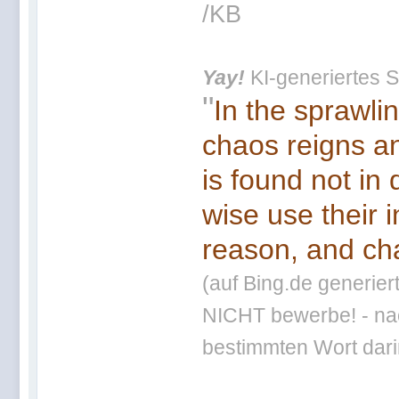
/KB
Yay!
KI-generiertes S
"
In the sprawli
chaos reigns an
is found not in
wise use their 
reason, and cha
(auf Bing.de generier
NICHT bewerbe! - nac
bestimmten Wort darin