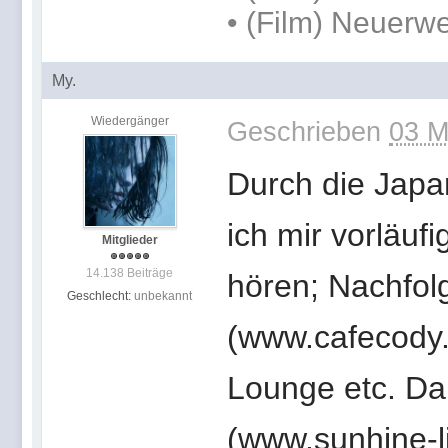
• (Film) Neuerwe
My.
Wiedergänger
Geschrieben
03 M
Durch die Japa
ich mir vorläuf
Mitglieder
14.138 Beiträge
hören; Nachfol
Geschlecht:
unbekannt
(www.cafecody.c
Lounge etc. Da
(www.sunhine-l