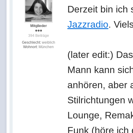
Derzeit bin ich
Jazzradio
. Vie
Mitglieder
394 Beiträge
Geschlecht:
weiblich
Wohnort:
München
(later edit:) D
Mann kann sich
anhören, aber 
Stilrichtungen 
Lounge, Remake
Funk (höre ich