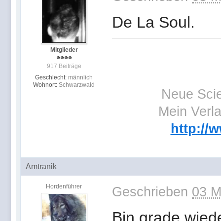
De La Soul.
Mitglieder
917 Beiträge
Geschlecht:
männlich
Wohnort:
Schwarzwald
Neue Scie
Mein Verl
http://
Amtranik
Hordenführer
Geschrieben
03 M
Bin grade wied