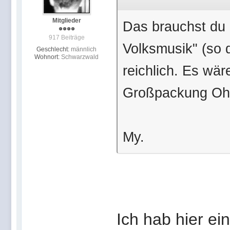
Mitglieder
Das brauchst du 
917 Beiträge
Volksmusik" (so 
Geschlecht:
männlich
Wohnort:
Schwarzwald
reichlich. Es wäre
Großpackung Ohr
My.
Ich hab hier ei