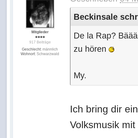
Beckinsale schr
Mitglieder
De la Rap? Bäääh
917 Beiträge
zu hören
Geschlecht:
männlich
Wohnort:
Schwarzwald
My.
Ich bring dir e
Volksmusik mit ;