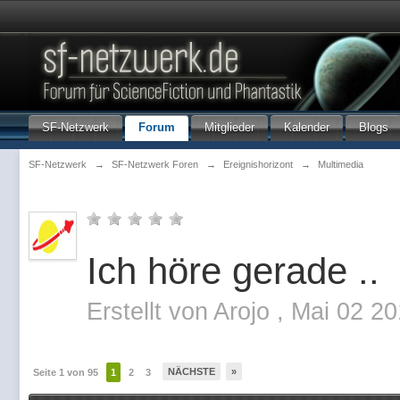
SF-Netzwerk
Forum
Mitglieder
Kalender
Blogs
SF-Netzwerk
→
SF-Netzwerk Foren
→
Ereignishorizont
→
Multimedia
Ich höre gerade ..
Erstellt von
Arojo
,
Mai 02 20
NÄCHSTE
»
Seite 1 von 95
1
2
3