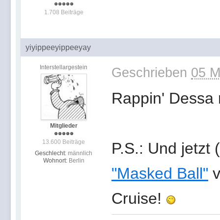
1.708 Beiträge
yiyippeeyippeeyay
Interstellargestein
Geschrieben
05 M
Rappin' Dessa 
Mitglieder
13.600 Beiträge
P.S.: Und jetzt
Geschlecht:
männlich
Wohnort:
Berlin
"Masked Ball"
v
Cruise!