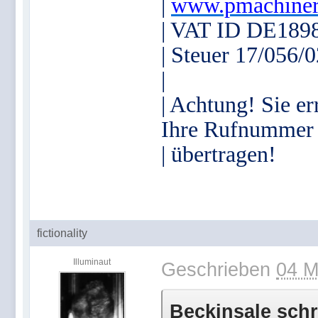
|
www.pmachiner
| VAT ID DE189
| Steuer 17/056/
|
| Achtung! Sie er
Ihre Rufnummer
| übertragen!
fictionality
Illuminaut
Geschrieben
04 M
Beckinsale schr