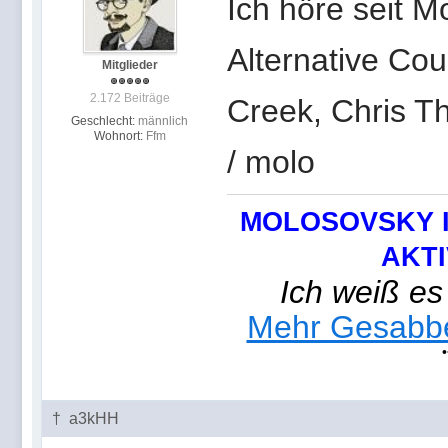
Ich höre seit M
Alternative Cou
Mitglieder
2.172 Beiträge
Creek, Chris T
Geschlecht:
männlich
Wohnort:
Ffm
/ molo
MOLOSOVSKY I
AKTI
Ich weiß es
Mehr Gesabbel
† a3kHH