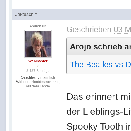
Jaktusch †
Andronaut
Geschrieben
03 M
Arojo schrieb a
Webmaster
The Beatles vs D
3.437 Beiträge
Geschlecht:
männlich
Wohnort:
Norddeutschland,
auf dem Lande
Das erinnert mi
der Lieblings-
Spooky Tooth 