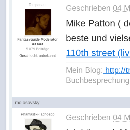
Temponaut
Geschrieben
04 M
Mike Patton ( 
beste und viels
Fantasyguide Moderator
5.079 Beiträge
110th street (l
Geschlecht:
unbekannt
Mein Blog:
http://
Buchbesprechung
molosovsky
Phantastik-Fachdepp
Geschrieben
04 M