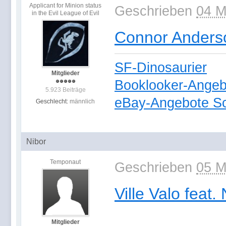
Applicant for Minion status
Geschrieben
04 M
in the Evil League of Evil
Connor Anderso
SF-Dinosaurier
Mitglieder
Booklooker-Angeb
5.923 Beiträge
eBay-Angebote Sc
Geschlecht:
männlich
Nibor
Temponaut
Geschrieben
05 M
Ville Valo feat
Mitglieder