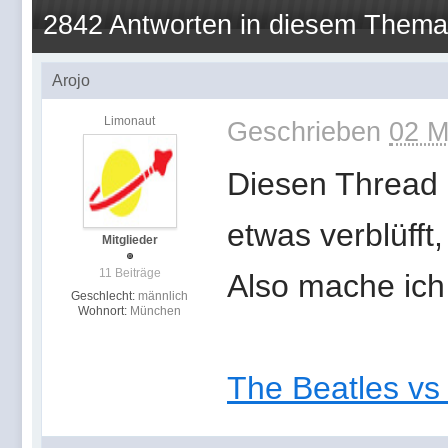
2842 Antworten in diesem Thema
Arojo
Limonaut
Geschrieben
02 M
Diesen Thread g
etwas verblüfft,
Mitglieder
11 Beiträge
Also mache ich
Geschlecht:
männlich
Wohnort:
München
The Beatles vs