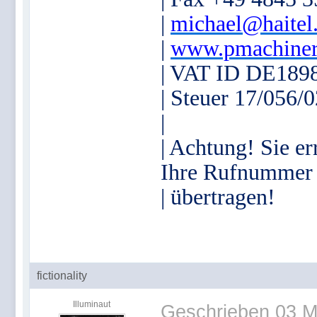
|
michael@haitel
|
www.pmachiner
| VAT ID DE189
| Steuer 17/056/
|
| Achtung! Sie er
Ihre Rufnummer
| übertragen!
fictionality
Illuminaut
Geschrieben
03 M