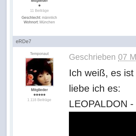
Mitglieder
11 Beiträge
Geschlecht:
männlich
Wohnort:
München
eRDe7
Temponaut
Geschrieben
07 M
Ich weiß, es is
liebe ich es:
Mitglieder
1.118 Beiträge
LEOPALDON - B