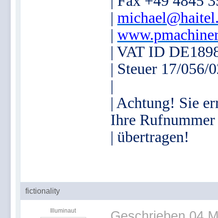
| Fax +49 4845 
|
michael@haitel
|
www.pmachiner
| VAT ID DE189
| Steuer 17/056/
|
| Achtung! Sie er
Ihre Rufnummer
| übertragen!
fictionality
Illuminaut
Geschrieben
04 M