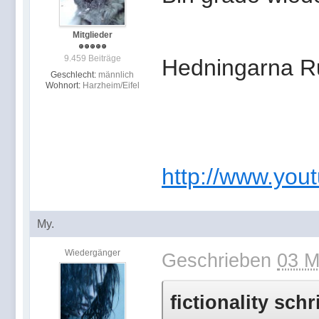
Mitglieder
9.459 Beiträge
Hedningarna R
Geschlecht:
männlich
Wohnort:
Harzheim/Eifel
http://www.yout
My.
Wiedergänger
Geschrieben
03 M
fictionality sch