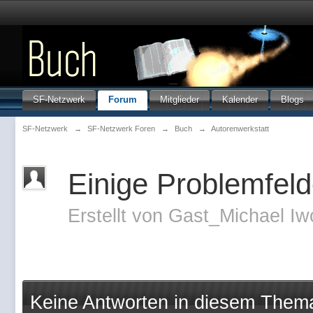
SF-Netzwerk
Forum
Mitglieder
Kalender
Blogs
SF-Netzwerk
→
SF-Netzwerk Foren
→
Buch
→
Autorenwerkstatt
Einige Problemfel
Erstellt von
Gast_Michael Iw
Keine Antworten in diesem Them