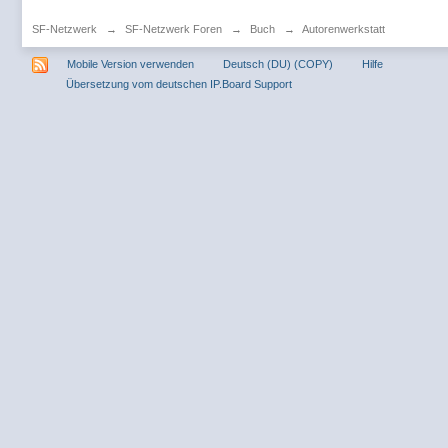
SF-Netzwerk
→
SF-Netzwerk Foren
→
Buch
→
Autorenwerkstatt
Mobile Version verwenden
Deutsch (DU) (COPY)
Hilfe
Übersetzung vom deutschen IP.Board Support