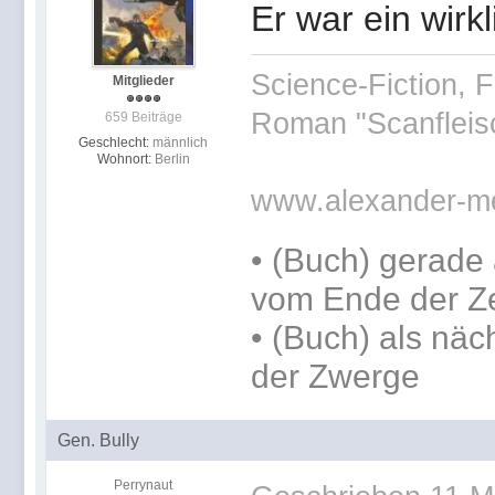
Er war ein wirkl
Science-Fiction, F
Mitglieder
Roman "Scanfleis
659 Beiträge
Geschlecht:
männlich
Wohnort:
Berlin
www.alexander-m
•
(Buch) gerade 
vom Ende der Ze
•
(Buch) als näc
der Zwerge
Gen. Bully
Perrynaut