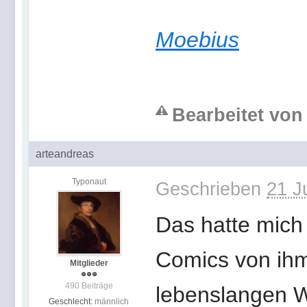
Moebius
Bearbeitet von 
arteandreas
Typonaut
Geschrieben
21 J
Das hatte mich w
Comics von ihm
Mitglieder
490 Beiträge
lebenslangen We
Geschlecht:
männlich