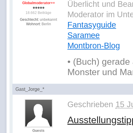
Überlicht und Bea
Globalmoderator++
Moderator im Unt
18.662 Beiträge
Geschlecht:
unbekannt
Fantasyguide
Wohnort:
Berlin
Saramee
Montbron-Blog
•
(Buch) gerade 
Monster und Ma
Gast_Jorge_*
Geschrieben
15 J
Ausstellungstip
Guests