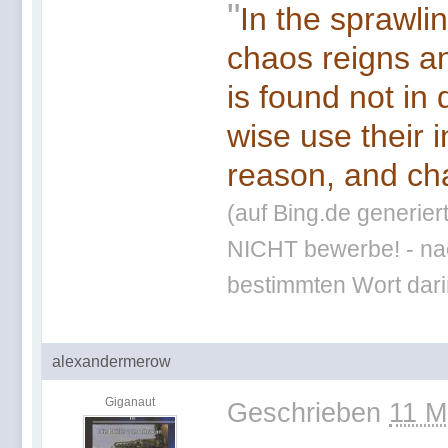
"
In the sprawli
chaos reigns an
is found not in
wise use their 
reason, and cha
(auf Bing.de generier
NICHT bewerbe! - nac
bestimmten Wort darin
alexandermerow
Giganaut
Geschrieben
11 M