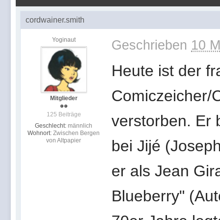
cordwainer.smith
Yoginaut
Geschrieben
10 M
Heute ist der f
Comiczeicher/
Mitglieder
125 Beiträge
verstorben. Er 
Geschlecht:
männlich
Wohnort:
Zwischen Bergen
von Altpapier
bei Jijé (Josep
er als Jean Gir
Blueberry" (Aut