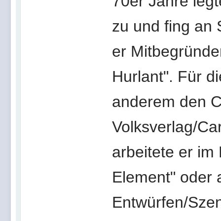
70er Jahre leg
zu und fing an
er Mitbegründer
Hurlant". Für di
anderem den C
Volksverlag/Ca
arbeitete er im
Element" oder 
Entwürfen/Szena