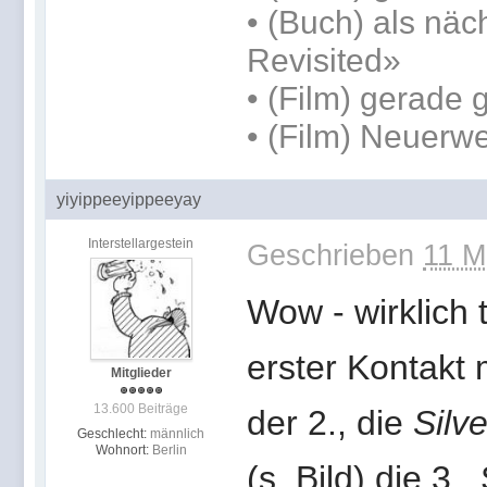
•
(Buch) als näc
Revisited»
• (Film) gerade
• (Film) Neuerw
yiyippeeyippeeyay
Interstellargestein
Geschrieben
11 M
Wow - wirklich 
erster Kontakt 
Mitglieder
13.600 Beiträge
der 2., die
Silv
Geschlecht:
männlich
Wohnort:
Berlin
(s. Bild) die 3.