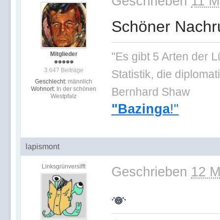
Geschrieben
11 M
Schöner Nachru
"Es gibt 5 Arten der 
Mitglieder
3.647 Beiträge
Statistik, die diplo
Geschlecht:
männlich
Wohnort:
In der schönen
Bernhard Shaw
Westpfalz
"Bazinga
!"
lapismont
Linksgrünversifft
Geschrieben
12 M