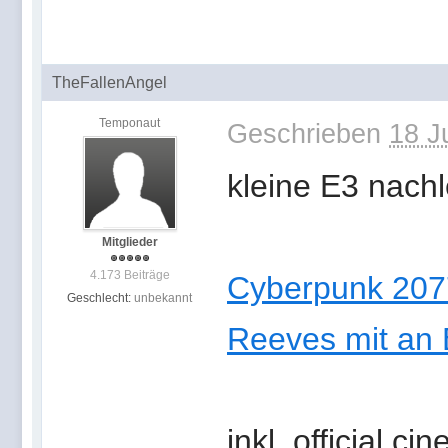
TheFallenAngel
Temponaut
Geschrieben
18 J
kleine E3 nach
Mitglieder
4.173 Beiträge
Cyberpunk 2077
Geschlecht:
unbekannt
Reeves mit an 
inkl. official ci