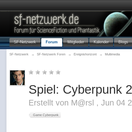
SF-Netzwerk
Forum
Mitglieder
Kalender
Blogs
SF-Netzwerk
→
SF-Netzwerk Foren
→
Ereignishorizont
→
Multimedia
Spiel: Cyberpunk 
Erstellt von
M@rsl
,
Jun 04 
Game Cyberpunk