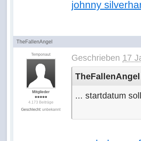
johnny silverh
TheFallenAngel
Temponaut
Geschrieben
17 J
TheFallenAngel 
Mitglieder
... startdatum soll
4.173 Beiträge
Geschlecht:
unbekannt