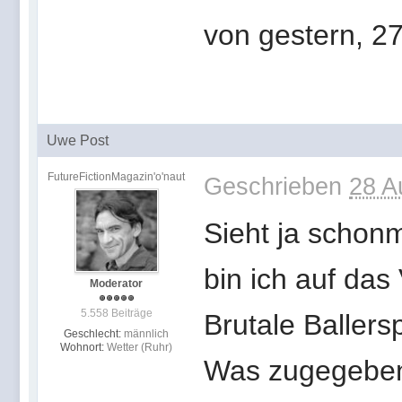
von gestern, 27
Uwe Post
FutureFictionMagazin'o'naut
Geschrieben
28 A
Sieht ja schon
bin ich auf das 
Moderator
5.558 Beiträge
Brutale Ballersp
Geschlecht:
männlich
Wohnort:
Wetter (Ruhr)
Was zugegeben