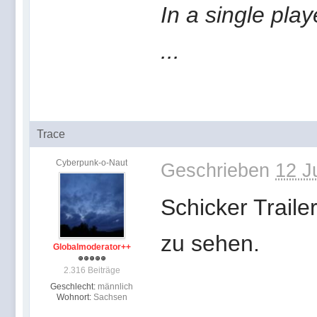
In a single pla
...
Trace
Cyberpunk-o-Naut
Geschrieben
12 J
Schicker Traile
zu sehen.
Globalmoderator++
2.316 Beiträge
Geschlecht:
männlich
Wohnort:
Sachsen