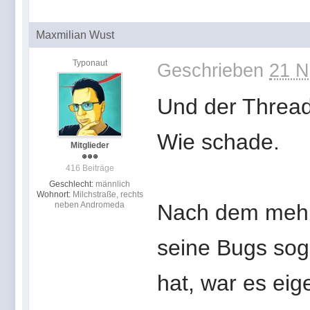
Maxmilian Wust
Typonaut
Geschrieben
21 N
Und der Thread
Wie schade.
Mitglieder
416 Beiträge
Geschlecht:
männlich
Wohnort:
Milchstraße, rechts
neben Andromeda
Nach dem mehr 
seine Bugs soga
hat, war es eig