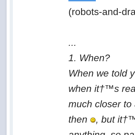
(robots-and-dra
...
1. When?
When we told y
when it†™s rea
much closer to
then
, but it†
anything, so pat