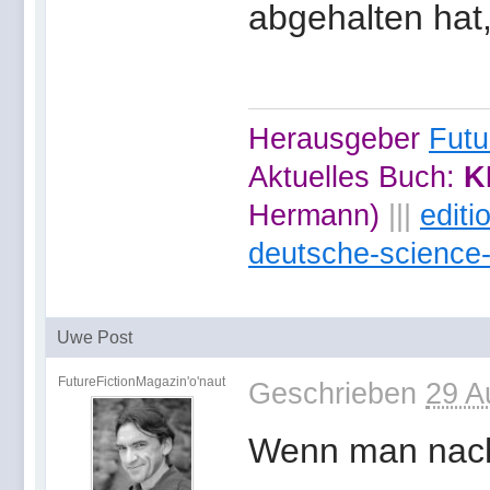
abgehalten hat
Herausgeber
Futu
Aktuelles Buch:
K
Hermann)
|||
edit
deutsche-science-
Uwe Post
FutureFictionMagazin'o'naut
Geschrieben
29 A
Wenn man nach