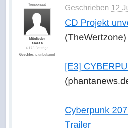
Temponaut
Geschrieben
12 J
CD Projekt un
(TheWertzone)
Mitglieder
4.173 Beiträge
Geschlecht:
unbekannt
[E3] CYBERPUNK
(phantanews.d
Cyberpunk 207
Trailer