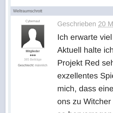
Weltraumschrott
Cybernaut
Geschrieben
20 M
Ich erwarte vie
Aktuell halte i
Mitglieder
385 Beiträge
Projekt Red seh
Geschlecht:
männlich
exzellentes Spi
mich, dass eine
ons zu Witcher 