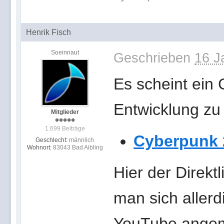
Henrik Fisch
Soeinnaut
Geschrieben
16 J
Es scheint ein 
Entwicklung zu 
Mitglieder
1.699 Beiträge
Cyberpunk 
Geschlecht:
männlich
Wohnort:
83043 Bad Aibling
Hier der Direkt
man sich aller
YouTube angeme