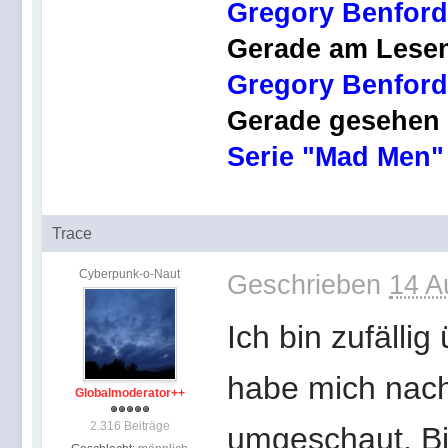
Gregory Benford
Gerade am Lese
Gregory Benford,
Gerade gesehen
Serie "Mad Men"
Trace
Cyberpunk-o-Naut
Geschrieben
14 A
Ich bin zufälli
habe mich nach
Globalmoderator++
2.316 Beiträge
umgeschaut. Bi