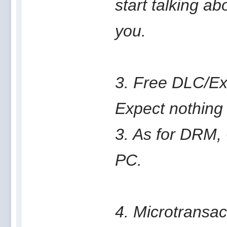
start talking a
you.
3. Free DLC/E
Expect nothing 
3. As for DRM,
PC.
4. Microtransac