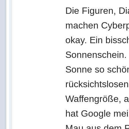
Die Figuren, Di
machen Cyberpu
okay. Ein bissc
Sonnenschein. S
Sonne so schön
rücksichtslose
Waffengröße, ab
hat Google mei
Mau aus dem P