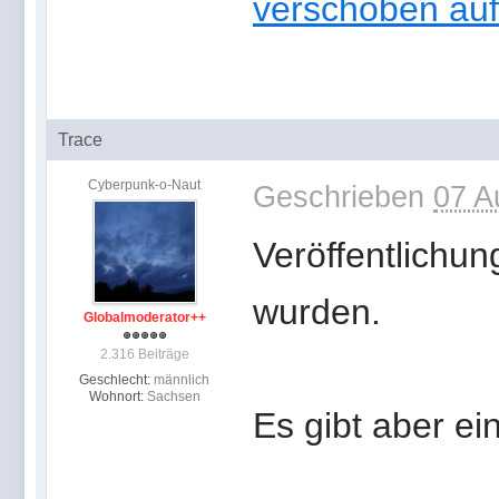
verschoben auf
Trace
Cyberpunk-o-Naut
Geschrieben
07 A
Veröffentlichun
wurden.
Globalmoderator++
2.316 Beiträge
Geschlecht:
männlich
Wohnort:
Sachsen
Es gibt aber e