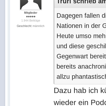
Trurl schrieb am
Mitglieder
Dagegen fallen di
1.944 Beiträge
Nationen in der 
Geschlecht:
männlich
Heute umso mehr,
und diese geschi
Gegenwart bereits
bereits anachroni
allzu phantastis
Dazu hab ich kü
wieder ein Podc