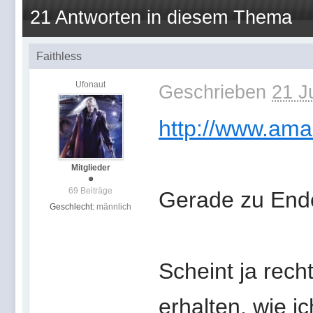
21 Antworten in diesem Thema
Faithless
Ufonaut
Geschrieben
21 J
http://www.ama
Mitglieder
69 Beiträge
Gerade zu End
Geschlecht:
männlich
Scheint ja rec
erhalten, wie ic