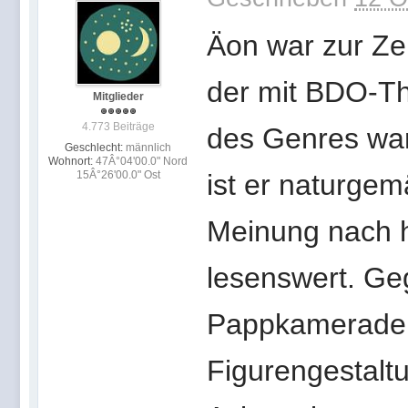
Äon war zur Zei
der mit BDO-Th
Mitglieder
4.773 Beiträge
des Genres war
Geschlecht:
männlich
Wohnort:
47Â°04'00.0" Nord
15Â°26'00.0" Ost
ist er naturgem
Meinung nach 
lesenswert. Ge
Pappkameraden 
Figurengestalt