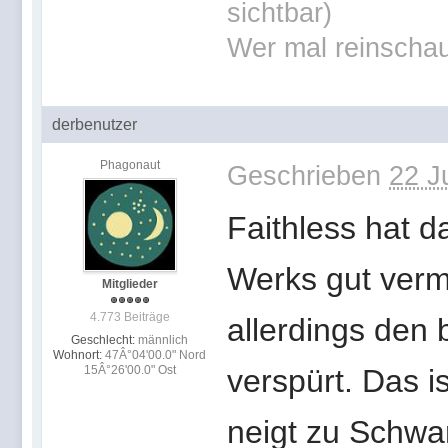
sichtbar)
Wer mal reinschau
derbenutzer
Phagonaut
Geschrieben
22 J
Faithless hat 
Werks gut vermi
Mitglieder
4.773 Beiträge
allerdings den
Geschlecht:
männlich
Wohnort:
47Â°04'00.0" Nord
15Â°26'00.0" Ost
verspürt. Das is
neigt zu Schwan