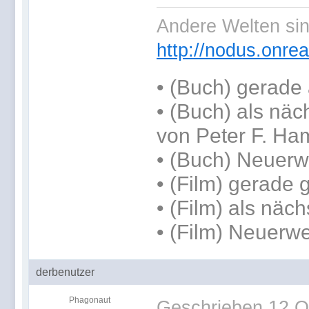
Andere Welten sin
http://nodus.onre
•
(Buch) gerade 
•
(Buch) als näc
von Peter F. Ham
• (Buch) Neuerw
• (Film) gerade
• (Film) als näch
• (Film) Neuerw
derbenutzer
Phagonaut
Geschrieben
12 O