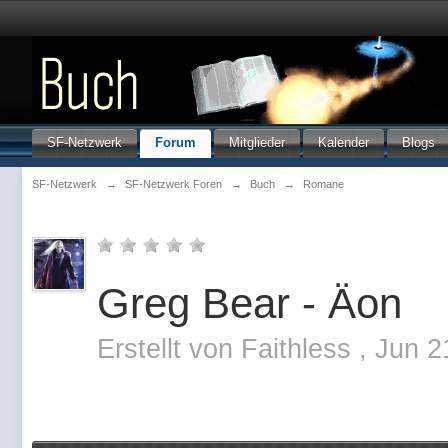
SF-Netzwerk
Forum
Mitglieder
Kalender
Blogs
SF-Netzwerk
→
SF-Netzwerk Foren
→
Buch
→
Romane
Greg Bear - Äon
Erstellt von
Faithless
,
Jun 2