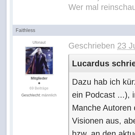
Wer mal reinschau
Faithless
Ufonaut
Geschrieben
23 J
Lucardus schrie
Mitglieder
Dazu hab ich kürz
69 Beiträge
ein Podcast ...)
Geschlecht:
männlich
Manche Autoren 
Visionen aus, abe
bzw. an den aktue