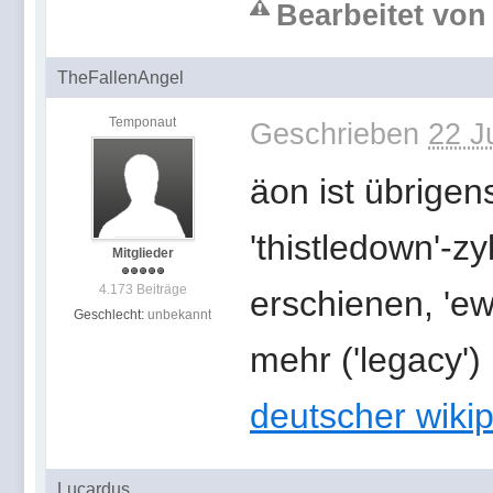
Bearbeitet von 
TheFallenAngel
Temponaut
Geschrieben
22 J
äon ist übrigen
'thistledown'-zy
Mitglieder
4.173 Beiträge
erschienen, 'ewi
Geschlecht:
unbekannt
mehr ('legacy')
deutscher wikip
Lucardus