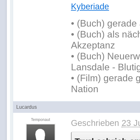
Kyberiade
•
(Buch) gerade 
•
(Buch) als näc
Akzeptanz
• (Buch) Neuer
Lansdale - Blut
• (Film) gerade
Nation
Lucardus
Temponaut
Geschrieben
23 J