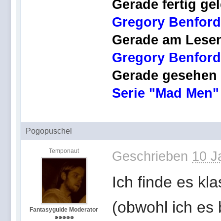
Gerade fertig ge
Gregory Benford
Gerade am Lese
Gregory Benford,
Gerade gesehen
Serie "Mad Men"
Pogopuschel
Temponaut
Geschrieben
10 J
Ich finde es kl
(obwohl ich es 
Fantasyguide Moderator