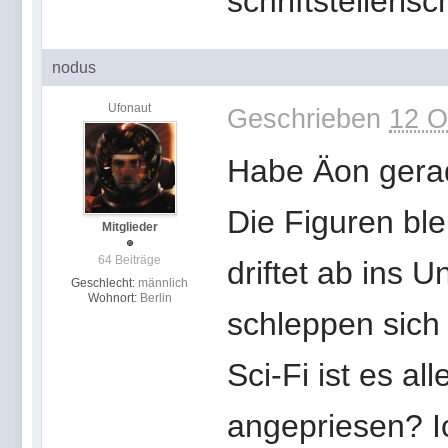
schriftstelleri
nodus
Ufonaut
Geschrieben
12 O
Habe Äon gerad
Die Figuren bl
Mitglieder
64 Beiträge
driftet ab ins 
Geschlecht:
männlich
Wohnort:
Berlin
schleppen sich
Sci-Fi ist es al
angepriesen? Ic