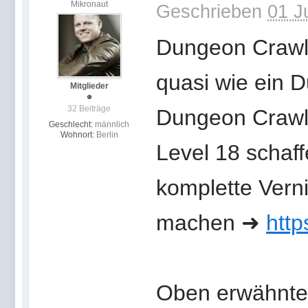
Mikronaut
Geschrieben
01 J
Dungeon Crawle
quasi wie ein 
Mitglieder
32 Beiträge
Dungeon Crawle
Geschlecht:
männlich
Wohnort:
Berlin
Level 18 schaff
komplette Vern
machen ➜
http
Oben erwähnte 