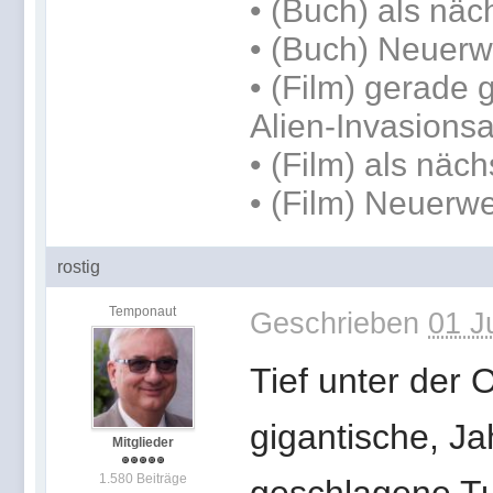
•
(Buch) als näc
• (Buch) Neuer
• (Film) gerade 
Alien-Invasions
• (Film) als näc
• (Film) Neuerwe
rostig
Temponaut
Geschrieben
01 J
Tief unter der 
gigantische, Jah
Mitglieder
1.580 Beiträge