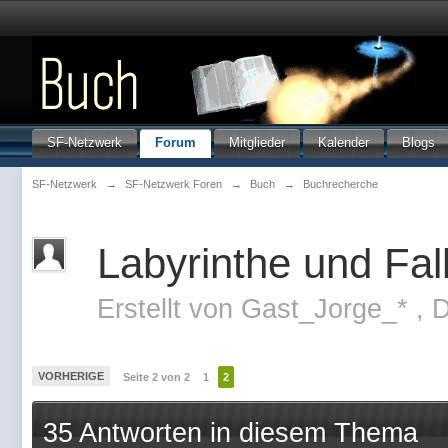
SF-Netzwerk
Forum
Mitglieder
Kalender
Blogs
SF-Netzwerk
→
SF-Netzwerk Foren
→
Buch
→
Buchrecherche
Labyrinthe und Fal
Erstellt von
Gast_Jorge_*
,
D
VORHERIGE
Seite 2 von 2
1
2
35 Antworten in diesem Thema