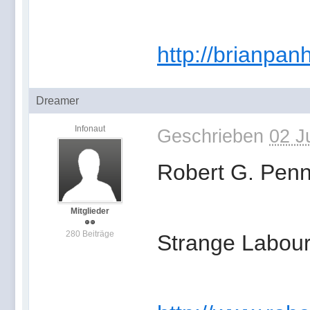
http://brianpa
Dreamer
Infonaut
Geschrieben
02 J
Robert G. Pen
Mitglieder
280 Beiträge
Strange Labou