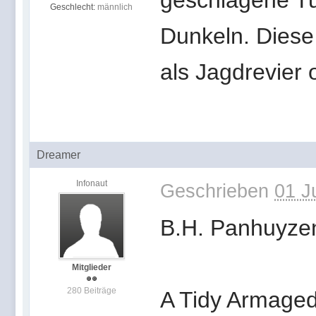
geschlagene Tu
Geschlecht:
männlich
Dunkeln. Diese
als Jagdrevier 
Dreamer
Infonaut
Geschrieben
01 J
B.H. Panhuyze
Mitglieder
280 Beiträge
A Tidy Armage