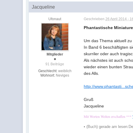
Jacqueline
Ufonaut
Geschrieben
26 April 2014 - 1
Phantastische Miniatur
Um das Thema aktuell zu h
In Band 6 beschäftigten s
skurriler oder auch tragi
Mitglieder
Als nächstes ist auch sch
91 Beiträge
wieder einen bunten Stra
Geschlecht:
weiblich
des Alls.
Wohnort:
Neviges
http://www.phantasti...sch
Gruß
Jacqueline
Mit Worten Welten erschaffen ***
•
(Buch) gerade am lesen:
De