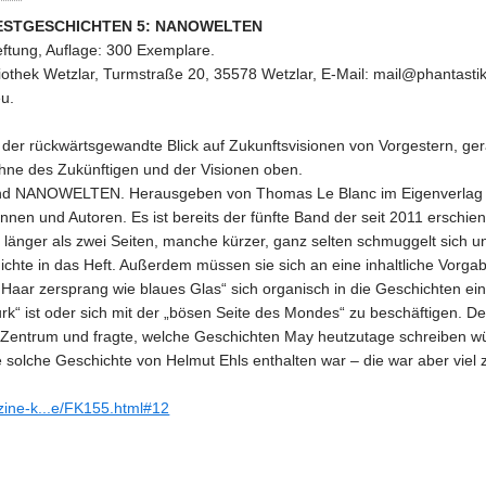
ESTGESCHICHTEN 5: NANOWELTEN
heftung, Auflage: 300 Exemplare.
iothek Wetzlar, Turmstraße 20, 35578 Wetzlar, E-Mail: mail@phantastik
eu.
der rückwärtsgewandte Blick auf Zukunftsvisionen von Vorgestern, ge
ahne des Zukünftigen und der Visionen oben.
Band NANOWELTEN. Herausgeben von Thomas Le Blanc im Eigenverlag de
nnen und Autoren. Es ist bereits der fünfte Band der seit 2011 erschie
st länger als zwei Seiten, manche kürzer, ganz selten schmuggelt sich
ichte in das Heft. Außerdem müssen sie sich an eine inhaltliche Vorgab
r Haar zersprang wie blaues Glas“ sich organisch in die Geschichten ei
rk“ ist oder sich mit der „bösen Seite des Mondes“ zu beschäftigen. De
 Zentrum und fragte, welche Geschichten May heutzutage schreiben wü
solche Geschichte von Helmut Ehls enthalten war – die war aber viel z
zine-k...e/FK155.html#12