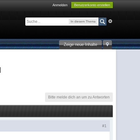
Anmelden
Benutzerkonto erstellen
In diesem Thema
Zeige neue Inhalte
N
Bitte melde dich an um zu Antworten
#1