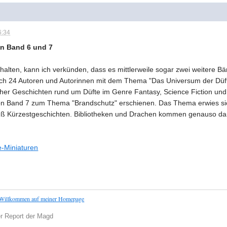
6:34
en Band 6 und 7
alten, kann ich verkünden, dass es mittlerweile sogar zwei weitere Bä
ich 24 Autoren und Autorinnen mit dem Thema "Das Universum der Düfte
scher Geschichten rund um Düfte im Genre Fantasy, Science Fiction un
on Band 7 zum Thema "Brandschutz" erschienen. Das Thema erwies sich 
uß Kürzestgeschichten. Bibliotheken und Drachen kommen genauso dari
e-Miniaturen
Willkommen auf meiner Homepage
r Report der Magd