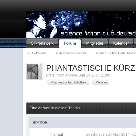
SF-Netzwerk
Forum
Mitglieder
Kalender
SF-Netzwerk
→
SF-Netzwerk Partner
→
Science Fiction Club Deuts
PHANTASTISCHE KÜRZ
Erstellt von
ar-moe
,
Apr 24 2014 21:06
Phantastische Bibliothek
Wetzlar
Eine Antwort in diesem Thema
ar-moe
Infonaut
Geschrieben
24 April 2014 - 2