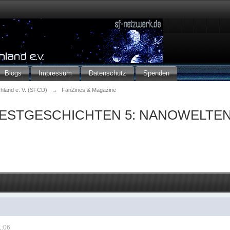
Blogs
Impressum
Datenschutz
Spenden
chland e. V. (SFCD)
→
FanZines & Magazine
ESTGESCHICHTEN 5: NANOWELTE
1:06