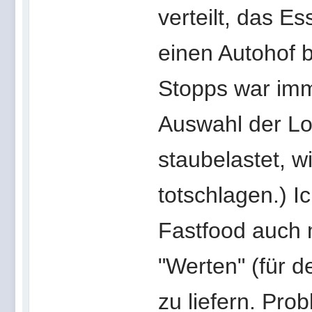
verteilt, das E
einen Autohof 
Stopps war imm
Auswahl der Lok
staubelastet, wi
totschlagen.) I
Fastfood auch m
"Werten" (für d
zu liefern. Prob