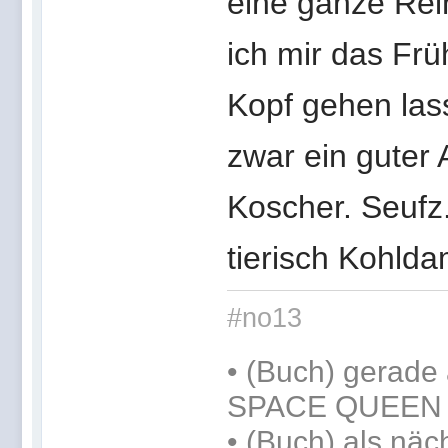
eine ganze Reih
ich mir das Fr
Kopf gehen lass
zwar ein guter 
Koscher. Seufz
tierisch Kohld
#no13
•
(Buch) gerade 
SPACE QUEEN
•
(Buch) als näc