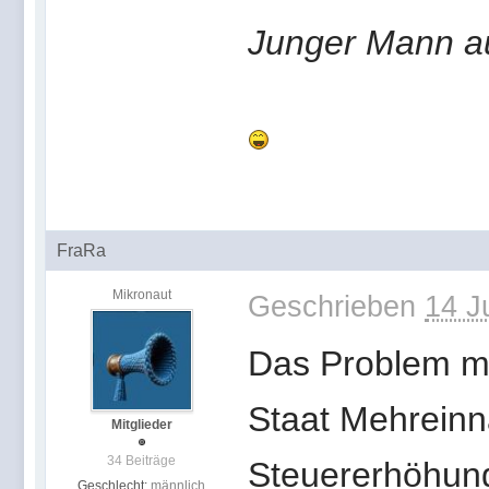
Junger Mann a
FraRa
Mikronaut
Geschrieben
14 J
Das Problem mit
Staat Mehreinn
Mitglieder
34 Beiträge
Steuererhöhun
Geschlecht:
männlich