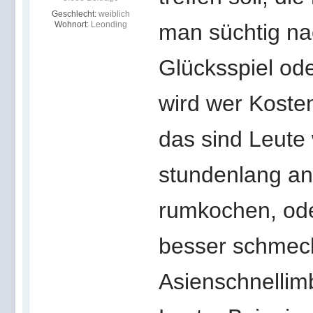
Geschlecht:
weiblich
Wohnort:
Leonding
man süchtig na
Glücksspiel od
wird wer Kosten
das sind Leute w
stundenlang an
rumkochen, ode
besser schmeck
Asienschnellim