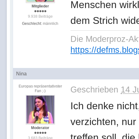
Menschen wirkli
Mitglieder
9.938 Beiträge
dem Strich wid
Geschlecht:
männlich
Die Moderproz-Ak
https://defms.blog
Nina
Europas repräsentativster
Geschrieben
14 J
Fan ;-)
Ich denke nich
verzichten, nur 
Moderator
treffen soll, d
3.683 Beiträge