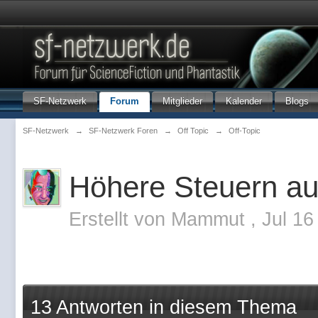
SF-Netzwerk
Forum
Mitglieder
Kalender
Blogs
SF-Netzwerk
→
SF-Netzwerk Foren
→
Off Topic
→
Off-Topic
Höhere Steuern au
Erstellt von
Mammut
,
Jul 16
13 Antworten in diesem Thema