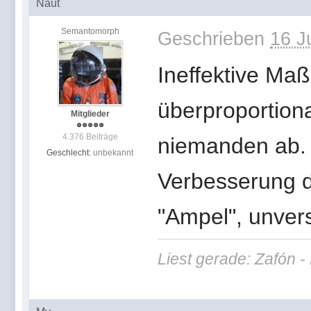
Naut
Semantomorph
Geschrieben
16 J
Ineffektive Maß
überproportiona
Mitglieder
4.376 Beiträge
niemanden ab. 
Geschlecht:
unbekannt
Verbesserung d
"Ampel", unvers
Liest gerade: Zafón 