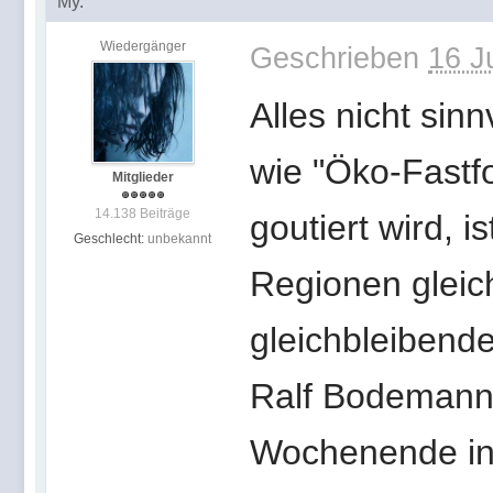
My.
Wiedergänger
Geschrieben
16 J
Alles nicht sin
wie "Öko-Fastf
Mitglieder
14.138 Beiträge
goutiert wird, i
Geschlecht:
unbekannt
Regionen gleic
gleichbleibende
Ralf Bodemann 
Wochenende in 