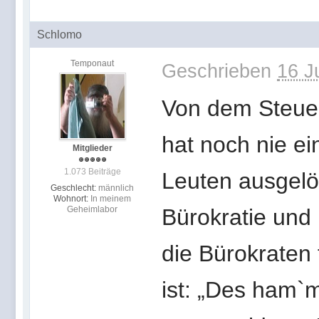
Schlomo
Temponaut
Geschrieben
16 J
Von dem Steuer
hat noch nie e
Mitglieder
1.073 Beiträge
Leuten ausgelö
Geschlecht:
männlich
Wohnort:
In meinem
Geheimlabor
Bürokratie un
die Bürokraten
ist: „Des ham`