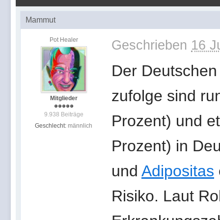
Mammut
Pot Healer
Geschrieben
16 J
Der Deutschen 
zufolge sind ru
Mitglieder
9.938 Beiträge
Prozent) und et
Geschlecht:
männlich
Prozent) in De
und
Adipositas
Risiko. Laut Ro