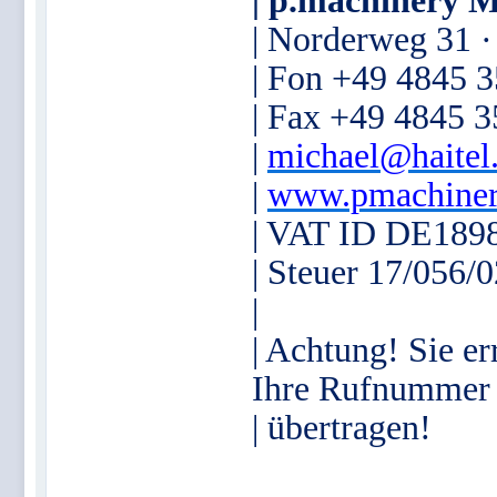
| p.machinery M
| Norderweg 31 
| Fon +49 4845 
| Fax +49 4845 
|
michael@haitel
|
www.pmachiner
| VAT ID DE189
| Steuer 17/056/
|
| Achtung! Sie er
Ihre Rufnummer
| übertragen!