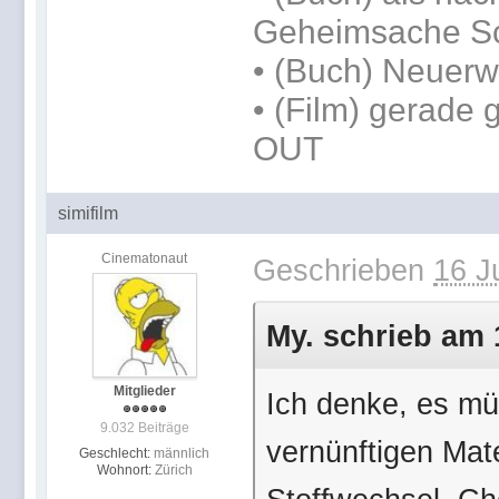
Geheimsache S
• (Buch) Neuer
• (Film) gerade
OUT
simifilm
Cinematonaut
Geschrieben
16 J
My. schrieb am 1
Mitglieder
Ich denke, es mü
9.032 Beiträge
vernünftigen Mate
Geschlecht:
männlich
Wohnort:
Zürich