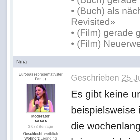
•
(Buch) als näc
Revisited»
• (Film) gerade
• (Film) Neuerw
Nina
Europas repräsentativster
Geschrieben
25 J
Fan ;-)
Es gibt keine 
beispielsweise
Moderator
die wochenlang 
3.683 Beiträge
Geschlecht:
weiblich
Wohnort:
Leonding