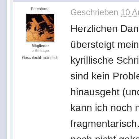
Bambinaut
Geschrieben
10 A
Herzlichen Dank
übersteigt mein
Mitglieder
5 Beiträge
kyrillische Sch
Geschlecht:
männlich
sind kein Probl
hinausgeht (und
kann ich noch 
fragmentarisch.