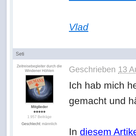
Vlad
Seti
Zeitreisebegleiter durch die
Geschrieben
13 A
Windener Höhlen
Ich hab mich h
gemacht und hä
Mitglieder
1.957 Beiträge
Geschlecht:
männlich
In
diesem Artik