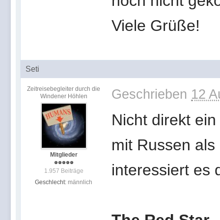
noch nicht gek
Viele Grüße!
Seti
Zeitreisebegleiter durch die
Geschrieben
12 A
Windener Höhlen
Nicht direkt ei
mit Russen als 
Mitglieder
interessiert es 
1.957 Beiträge
Geschlecht:
männlich