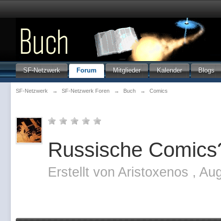
SF-Netzwerk
Forum
Mitglieder
Kalender
Blogs
SF-Netzwerk
→
SF-Netzwerk Foren
→
Buch
→
Comics
Russische Comics
Erstellt von
Aristoxenos
,
Aug