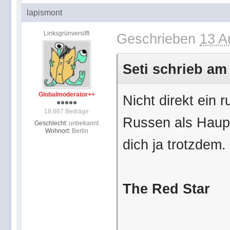
lapismont
Linksgrünversifft
Geschrieben
13 A
Seti schrieb am
Globalmoderator++
Nicht direkt ein 
18.667 Beiträge
Russen als Hauptc
Geschlecht:
unbekannt
Wohnort:
Berlin
dich ja trotzdem.
The Red Star