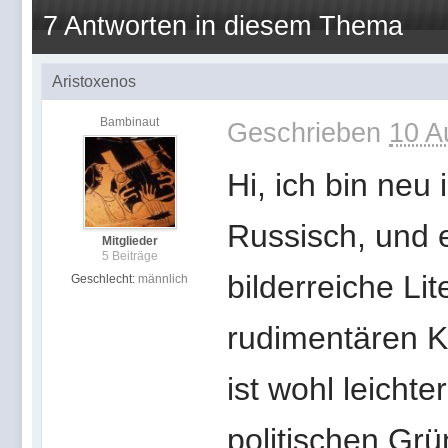
7 Antworten in diesem Thema
Aristoxenos
Bambinaut
Geschrieben
10 A
Hi, ich bin neu
Russisch, und e
Mitglieder
5 Beiträge
bilderreiche Li
Geschlecht:
männlich
rudimentären K
ist wohl leicht
politischen Grü