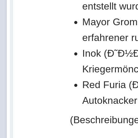
entstellt wur
Mayor Gro
erfahrener r
Inok (Ð˜Ð½Ð
Kriegermön
Red Furia (
Autoknacker
(Beschreibunge