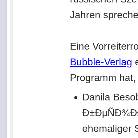
Jahren spreche
Eine Vorreiterr
Bubble-Verlag
e
Programm hat, 
Danila Bes
Ð±ÐµÑÐ¾Ð±
ehemaliger S