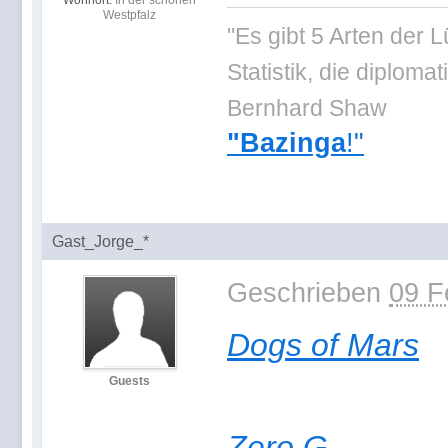
Wohnort:
In der schönen
Westpfalz
"Es gibt 5 Arten der 
Statistik, die diplo
Bernhard Shaw
"Bazinga
!"
Gast_Jorge_*
Geschrieben
09 F
Dogs of Mars
Guests
Zero G