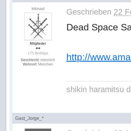
Infonaut
Geschrieben
22 F
Dead Space Sa
Mitglieder
175 Beiträge
http://www.am
Geschlecht:
männlich
Wohnort:
München
shikin haramitsu 
Gast_Jorge_*