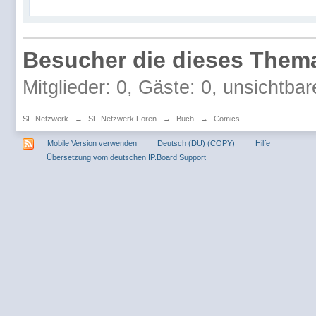
Besucher die dieses Thema
Mitglieder: 0, Gäste: 0, unsichtbar
SF-Netzwerk
→
SF-Netzwerk Foren
→
Buch
→
Comics
Mobile Version verwenden
Deutsch (DU) (COPY)
Hilfe
Übersetzung vom deutschen IP.Board Support