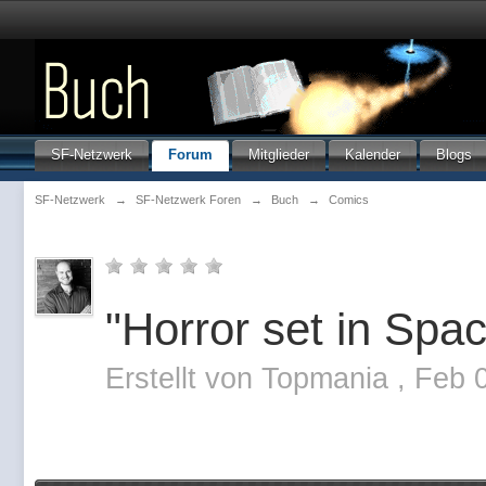
SF-Netzwerk
Forum
Mitglieder
Kalender
Blogs
SF-Netzwerk
→
SF-Netzwerk Foren
→
Buch
→
Comics
"Horror set in Spa
Erstellt von
Topmania
,
Feb 