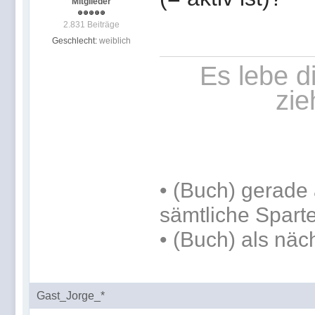
Mitglieder
2.831 Beiträge
Geschlecht:
weiblich
Es lebe d
zie
•
(Buch) gerade 
sämtliche Spart
•
(Buch) als näc
Gast_Jorge_*