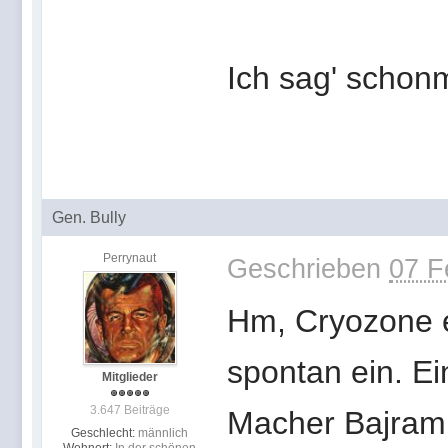
Ich sag' scho
Gen. Bully
Perrynaut
Geschrieben
07 F
Hm, Cryozone er
spontan ein. E
Mitglieder
3.647 Beiträge
Macher Bajram
Geschlecht:
männlich