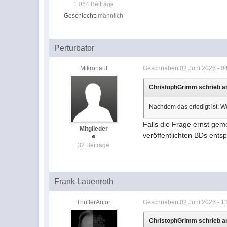
1.064 Beiträge
Geschlecht:
männlich
Perturbator
Mikronaut
Geschrieben
02 Juni 2026 - 0
ChristophGrimm schrieb am
Nachdem das erledigt ist: 
Falls die Frage ernst gem
Mitglieder
veröffentlichten BDs ents
32 Beiträge
Frank Lauenroth
ThrillerAutor
Geschrieben
02 Juni 2026 - 1
ChristophGrimm schrieb am