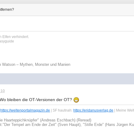
tfernen?
 Elfen verhindert.
tasyguide
n Watson – Mythen, Monster und Manien
:10
: Wo bleiben die OT-Versionen der OT?
:
https://weltenportalmagazin.de
| SF hautnah:
https://eridanusverlag.de
| Meine Wel
ie Haarteppichknüpfer" (Andreas Eschbach) (Reread)
t:
"Der Tempel am Ende der Zeit" (Sven Haupt), "Stille Erde" (Hans Jürgen Ku