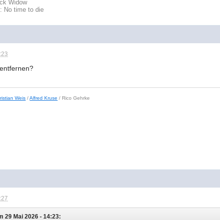
lack Widow
: No time to die
:23
entfernen?
ristian Weis
/
Alfred Kruse
/ Rico Gehrke
:27
m 29 Mai 2026 - 14:23: