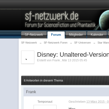
SF-Netzwerk
Forum
Mitglieder
Kalender
SF-Netzwerk
→
SF-Netzwerk Foren
→
SF-Universen
→
Star War
Disney: Unaltered-Version
Erstellt von
Frank
,
Mär 13 2015 05:45
8 Antworten in diesem Thema
Frank
Temponaut
Geschrieben
13 März 2015 - 
Hier: