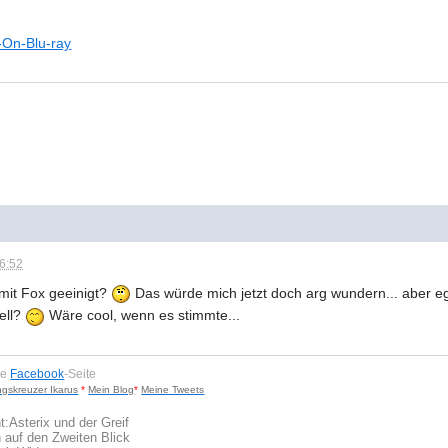
y-On-Blu-ray
06:52
 mit Fox geeinigt?
Das würde mich jetzt doch arg wundern... aber ega
ell?
Wäre cool, wenn es stimmte...
ne
Facebook
-Seite
ngskreuzer Ikarus
*
Mein Blog
*
Meine Tweets
t:
Asterix und der Greif
 auf den Zweiten Blick