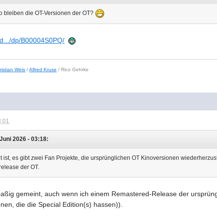
Wo bleiben die OT-Versionen der OT?
.d.../dp/B00004S0PQ/
ristian Weis
/
Alfred Kruse
/ Rico Gehrke
3:01
Juni 2026 - 03:18:
t ist, es gibt zwei Fan Projekte, die ursprünglichen OT Kinoversionen wiederherzus
release der OT.
spaßig gemeint, auch wenn ich einem Remastered-Release der ursprüngl
nen, die die Special Edition(s) hassen)).