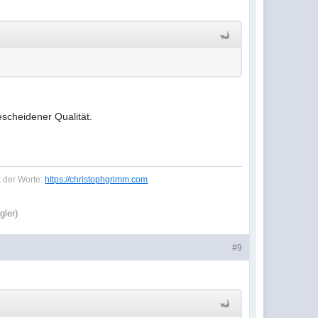
scheidener Qualität.
t der Worte:
https://christophgrimm.com
gler)
#9