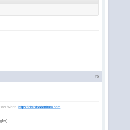
#5
t der Worte:
https://christophgrimm.com
gler)