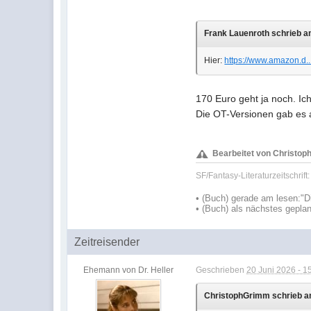
Frank Lauenroth schrieb am
Hier:
https://www.amazon.d.
170 Euro geht ja noch. I
Die OT-Versionen gab es 
Bearbeitet von Christoph
SF/Fantasy-Literaturzeitschrift
•
(Buch) gerade am lesen:
"D
•
(Buch) als nächstes geplan
Zeitreisender
Ehemann von Dr. Heller
Geschrieben
20 Juni 2026 - 1
ChristophGrimm schrieb am