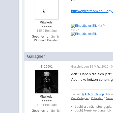
http://epicstream.co...log
Mitglieder
<br />
<br />
1.559 Beiträge
Geschlecht:
männlich
Wohnort:
Bielefeld
Gallagher
TI 29501
Geschrieben
13 März 2015 - 
Ach? Haben die sich jetzt
Apotheke kotzen sehen, g
Twitter:
@Achim_Hiltrop
/ Mei
Mitglieder
Clou Gallagher
*
Colin Mirth
*
Rettu
7.181 Beiträge
•
(Buch) als nächstes geplan
• (Buch) Neuerwerbung: Köln
Geschlecht:
männlich