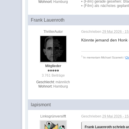
• (Film) gerade gesehen: B
Wohnort:
Hamburg
• (Film) als nächstes geplant
Frank Lauenroth
ThrillerAutor
Geschrieben
29 Mai 2026 - 15
Könnte jemand den Honk 
†
In memoriam
Michael Szameit /
Ch
Mitglieder
3.761 Beiträge
Geschlecht:
männlich
Wohnort:
Hamburg
lapismont
Linksgrünversifft
Geschrieben
29 Mai 2026 - 15
Frank Lauenroth schrieb a