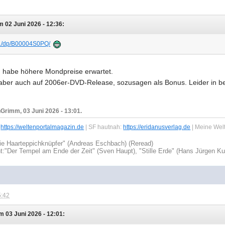
 02 Juni 2026 - 12:36:
../dp/B00004S0PQ/
ch habe höhere Mondpreise erwartet.
aber auch auf 2006er-DVD-Release, sozusagen als Bonus. Leider in be
Grimm, 03 Juni 2026 - 13:01.
:
https://weltenportalmagazin.de
| SF hautnah:
https://eridanusverlag.de
| Meine Wel
ie Haarteppichknüpfer" (Andreas Eschbach) (Reread)
t:
"Der Tempel am Ende der Zeit" (Sven Haupt), "Stille Erde" (Hans Jürgen Ku
5:42
 03 Juni 2026 - 12:01: