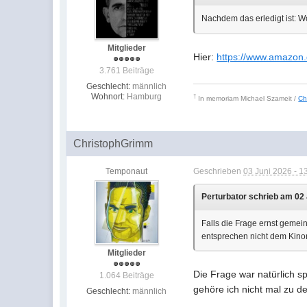
Nachdem das erledigt ist: 
Mitglieder
Hier:
https://www.amazon
3.761 Beiträge
Geschlecht:
männlich
Wohnort:
Hamburg
†
In memoriam
Michael Szameit /
Ch
ChristophGrimm
Temponaut
Geschrieben
03 Juni 2026 - 1
Perturbator schrieb am 02 
Falls die Frage ernst gemein
entsprechen nicht dem Kino
Mitglieder
Die Frage war natürlich 
1.064 Beiträge
gehöre ich nicht mal zu de
Geschlecht:
männlich