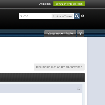
Anmelden
Benutzerkonto erstellen
In diesem Thema
Zeige neue Inhalte
Bitte melde dich an um zu Antworten
#1