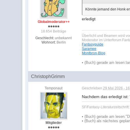
Könnte jemand den Honk en
erledigt
Globalmoderator++
18.654 Beiträge
Überlicht und Beamen wird von
Geschlecht:
unbekannt
Moderator im Unterforum Fan
Wohnort:
Berlin
Fantasyguide
Saramee
Montbron-Blog
•
(Buch) gerade am lesen:
Ia
ChristophGrimm
Temponaut
Geschrieben
29 Mai 2026 - 16
Nachdem das erledigt ist
SF/Fantasy-Literaturzeitschrift
•
(Buch) gerade am lesen:
"D
•
(Buch) als nächstes geplan
Mitglieder