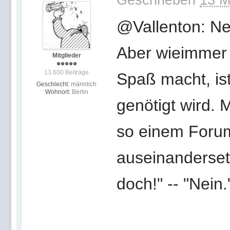
@Vallenton: Nei
Aber wieimmer
Mitglieder
13.600 Beiträge
Spaß macht, ist
Geschlecht:
männlich
Wohnort:
Berlin
genötigt wird. 
so einem Foru
auseinandersetz
doch!" -- "Nein."