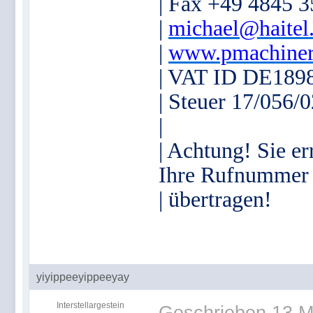
| Fax +49 4845 
|
michael@haitel
|
www.pmachiner
| VAT ID DE189
| Steuer 17/056/
|
| Achtung! Sie er
Ihre Rufnummer
| übertragen!
yiyippeeyippeeyay
Interstellargestein
Geschrieben
13 M