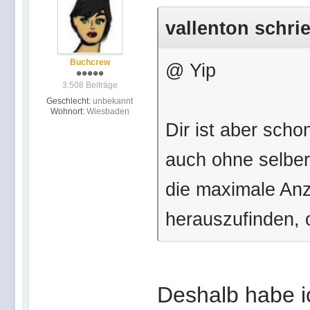
vallenton schri
Buchcrew
@ Yip
3.508 Beiträge
Geschlecht:
unbekannt
Wohnort:
Wiesbaden
Dir ist aber scho
auch ohne selbe
die maximale An
herauszufinden, 
Deshalb habe ic