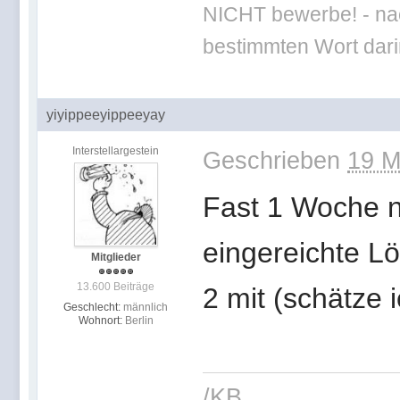
NICHT bewerbe! - nac
bestimmten Wort darin
yiyippeeyippeeyay
Interstellargestein
Geschrieben
19 M
Fast 1 Woche n
eingereichte L
Mitglieder
13.600 Beiträge
2 mit (schätze 
Geschlecht:
männlich
Wohnort:
Berlin
/KB