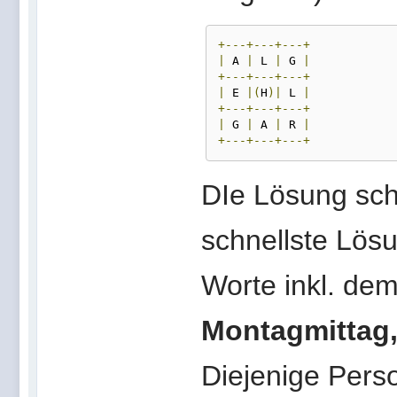
+---+---+---+
|
 A 
|
 L 
|
 G 
|
+---+---+---+
|
 E 
|(
H
)|
 L 
|
+---+---+---+
|
 G 
|
 A 
|
 R 
|
+---+---+---+
DIe Lösung schi
schnellste Lösu
Worte inkl. de
Montagmittag,
Diejenige Perso