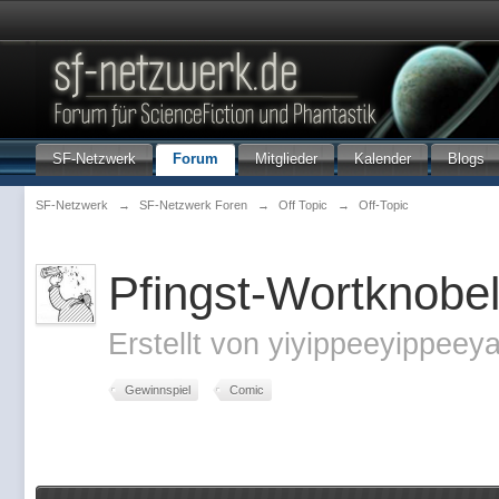
SF-Netzwerk
Forum
Mitglieder
Kalender
Blogs
SF-Netzwerk
→
SF-Netzwerk Foren
→
Off Topic
→
Off-Topic
Pfingst-Wortknobel
Erstellt von
yiyippeeyippeey
Gewinnspiel
Comic