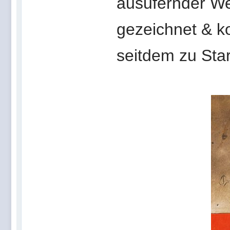
ausufernder We
gezeichnet & ko
seitdem zu Star