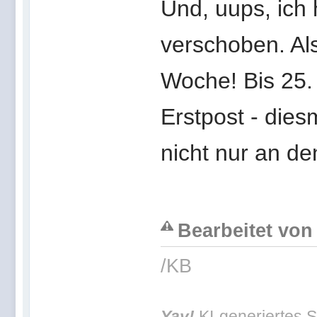
Und, uups, ich
verschoben. Als
Woche! Bis 25. 
Erstpost - die
nicht nur an d
Bearbeitet von 
/KB
Yay!
KI-generiertes S