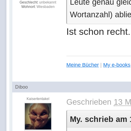
Leute genau gleic
Geschlecht:
unbekannt
Wohnort:
Wiesbaden
Wortanzahl) abli
Ist schon recht.
Meine Bücher
|
My e-books
Diboo
Kaisertentakel
Geschrieben
13 M
My. schrieb am 