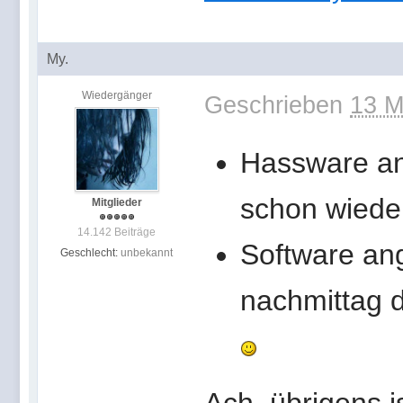
My.
Wiedergänger
Geschrieben
13 M
Hassware an
schon wieder
Mitglieder
14.142 Beiträge
Software ang
Geschlecht:
unbekannt
nachmittag d