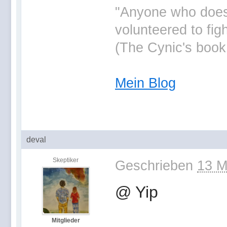
"Anyone who doesn'
volunteered to fig
(The Cynic's book
Mein Blog
deval
Skeptiker
Geschrieben
13 M
@ Yip
Mitglieder