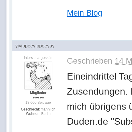
Mein Blog
yiyippeeyippeeyay
Interstellargestein
Geschrieben
14 M
Eineindrittel T
Zusendungen. Is
Mitglieder
13.600 Beiträge
mich übrigens 
Geschlecht:
männlich
Wohnort:
Berlin
Duden.de "Subst