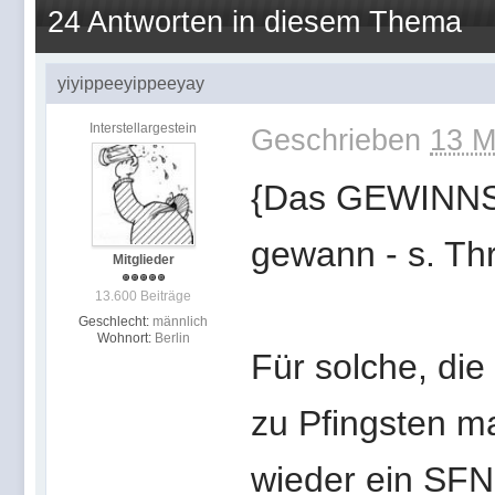
24 Antworten in diesem Thema
yiyippeeyippeeyay
Interstellargestein
Geschrieben
13 M
{Das GEWINNS
gewann - s. Th
Mitglieder
13.600 Beiträge
Geschlecht:
männlich
Wohnort:
Berlin
Für solche, die
zu Pfingsten ma
wieder ein SFN