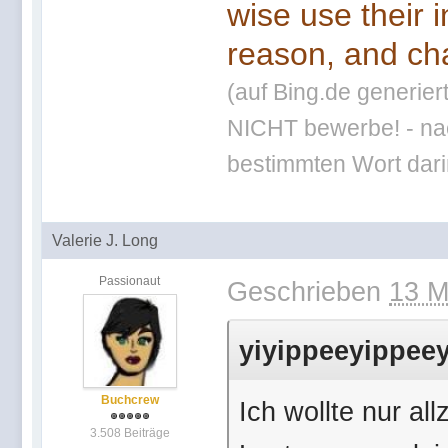
wise use their 
reason, and cha
(auf Bing.de generier
NICHT bewerbe! - nac
bestimmten Wort darin
Valerie J. Long
Passionaut
Geschrieben
13 M
yiyippeeyippeey
Buchcrew
Ich wollte nur a
3.508 Beiträge