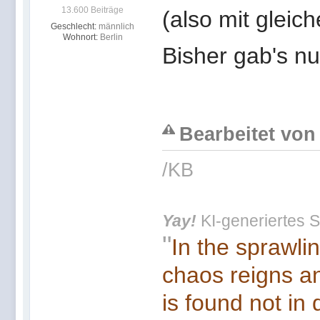
13.600 Beiträge
(also mit gleic
Geschlecht:
männlich
Wohnort:
Berlin
Bisher gab's n
Bearbeitet von 
/KB
Yay!
KI-generiertes S
"
In the sprawli
chaos reigns an
is found not in