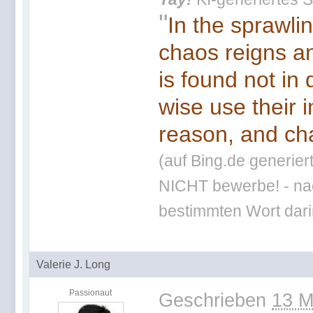
"
In the sprawli
chaos reigns an
is found not in
wise use their 
reason, and cha
(auf Bing.de generier
NICHT bewerbe! - nac
bestimmten Wort darin
Valerie J. Long
Passionaut
Geschrieben
13 M