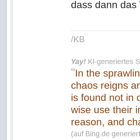
dass dann das W
/KB
Yay!
KI-generiertes S
"
In the sprawli
chaos reigns an
is found not in
wise use their 
reason, and cha
(auf Bing.de generier