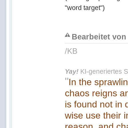
"word target")
Bearbeitet von 
/KB
Yay!
KI-generiertes S
"
In the sprawli
chaos reigns an
is found not in
wise use their 
reason, and cha