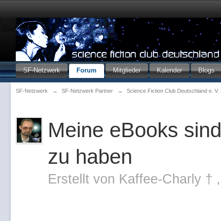
SF-Netzwerk
Forum
Mitglieder
Kalender
Blogs
SF-Netzwerk
→
SF-Netzwerk Partner
→
Science Fiction Club Deutschland e. V
Meine eBooks sind 
zu haben
Erstellt von
Kaffee-Charly †