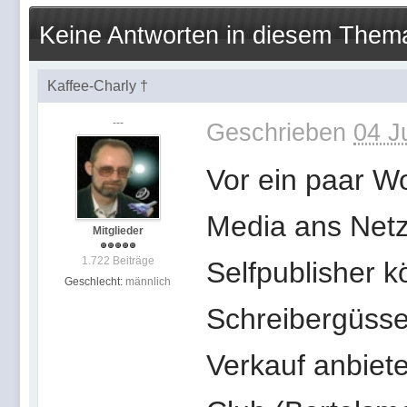
Keine Antworten in diesem Them
Kaffee-Charly †
---
Geschrieben
04 J
Vor ein paar Wo
Media ans Net
Mitglieder
1.722 Beiträge
Selfpublisher 
Geschlecht:
männlich
Schreibergüsse
Verkauf anbiete