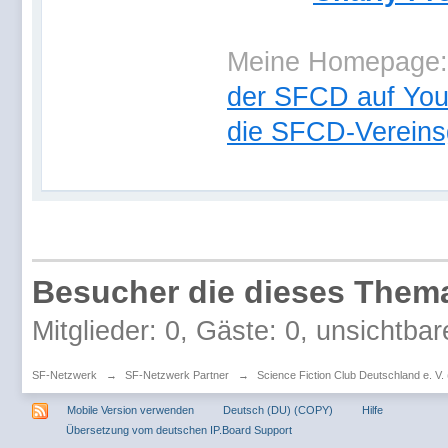
Meine Homepage
der SFCD auf Yo
die SFCD-Vereins
Besucher die dieses Thema
Mitglieder: 0, Gäste: 0, unsichtbar
SF-Netzwerk
→
SF-Netzwerk Partner
→
Science Fiction Club Deutschland e. V
Mobile Version verwenden
Deutsch (DU) (COPY)
Hilfe
Übersetzung vom deutschen IP.Board Support