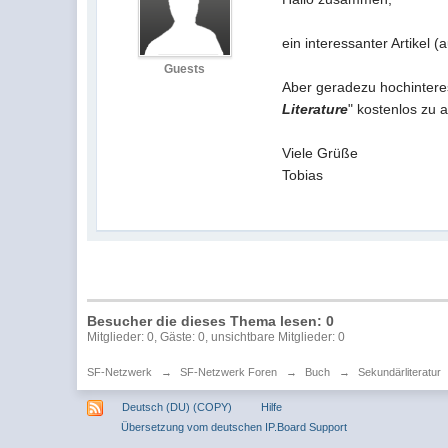
ein interessanter Artikel 
Guests
Aber geradezu hochinter
Literature
" kostenlos zu 
Viele Grüße
Tobias
Besucher die dieses Thema lesen: 0
Mitglieder: 0, Gäste: 0, unsichtbare Mitglieder: 0
SF-Netzwerk
→
SF-Netzwerk Foren
→
Buch
→
Sekundärliteratur
Deutsch (DU) (COPY)
Hilfe
Übersetzung vom deutschen IP.Board Support