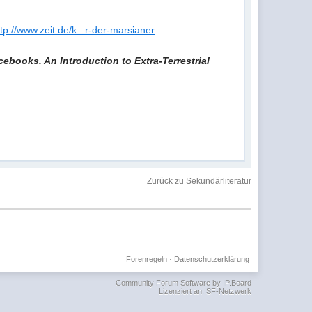
ttp://www.zeit.de/k...r-der-marsianer
ebooks. An Introduction to Extra-Terrestrial
Zurück zu Sekundärliteratur
Forenregeln
·
Datenschutzerklärung
Community Forum Software by IP.Board
Lizenziert an: SF-Netzwerk