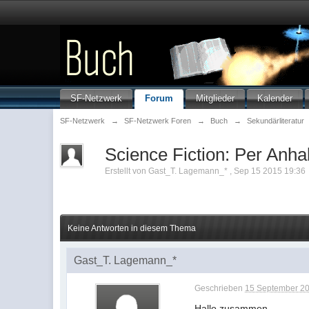
SF-Netzwerk
Forum
Mitglieder
Kalender
SF-Netzwerk
→
SF-Netzwerk Foren
→
Buch
→
Sekundärliteratur
Science Fiction: Per Anhal
Erstellt von
Gast_T. Lagemann_*
,
Sep 15 2015 19:36
Keine Antworten in diesem Thema
Gast_T. Lagemann_*
Geschrieben
15 September 20
Hallo zusammen,