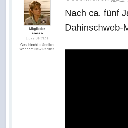
Nach ca. fünf J
Dahinschweb-Mu
Mitglieder
1.672 Beiträge
Geschlecht:
männlich
Wohnort:
New Pacifica