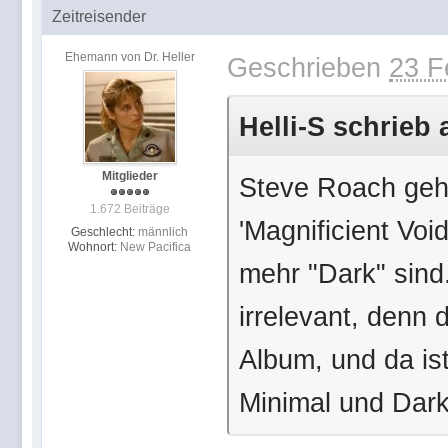
Zeitreisender
Ehemann von Dr. Heller
Geschrieben
23 F
Helli-S schrieb 
Mitglieder
Steve Roach geht
1.672 Beiträge
'Magnificient Voi
Geschlecht:
männlich
Wohnort:
New Pacifica
mehr "Dark" sind
irrelevant, denn 
Album, und da ist
Minimal und Dark 