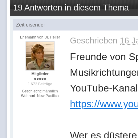
19 Antworten in diesem Thema
Zeitreisender
Ehemann von Dr. Heller
Geschrieben
16 J
Freunde von S
Musikrichtunge
Mitglieder
1.672 Beiträge
YouTube-Kanal 
Geschlecht:
männlich
Wohnort:
New Pacifica
https://www.yo
Wer es düstere