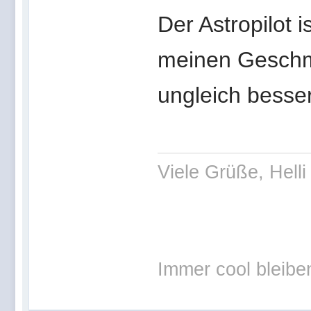
Der Astropilot i
meinen Geschma
ungleich besser
Viele Grüße, Helli
Immer cool bleibe