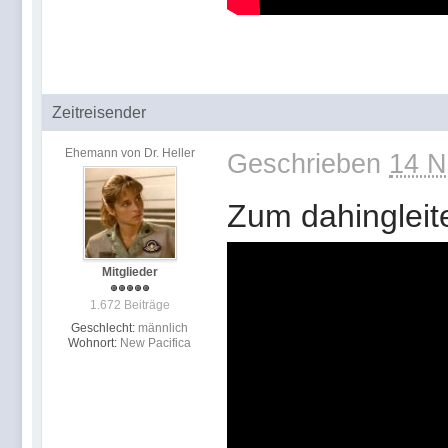
Zeitreisender
Ehemann von Dr. Heller
Geschrieben
14 N
Zum dahingleit
Mitglieder
1.672 Beiträge
Geschlecht:
männlich
Wohnort:
New Pacifica