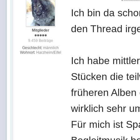
Ich bin da scho
den Thread irge
Mitglieder
9.459 Beiträge
Geschlecht:
männlich
Wohnort:
Harzheim/Eifel
Ich habe mittle
Stücken die te
früheren Alben 
wirklich sehr u
Für mich ist S