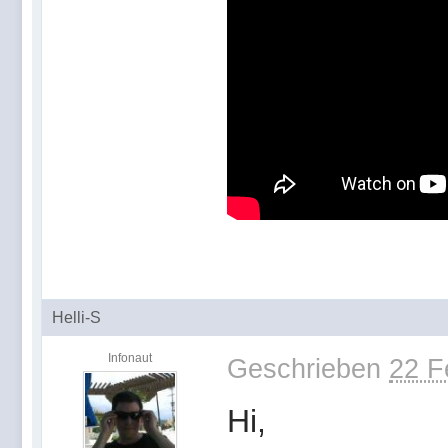
Helli-S
Infonaut
Geschrieben
22 F
Hi,