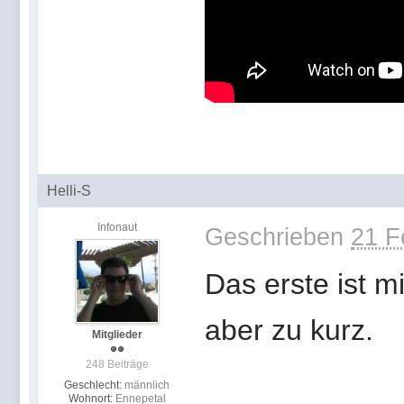
Helli-S
Infonaut
Geschrieben
21 F
Das erste ist mi
aber zu kurz.
Mitglieder
248 Beiträge
Geschlecht:
männlich
Wohnort:
Ennepetal