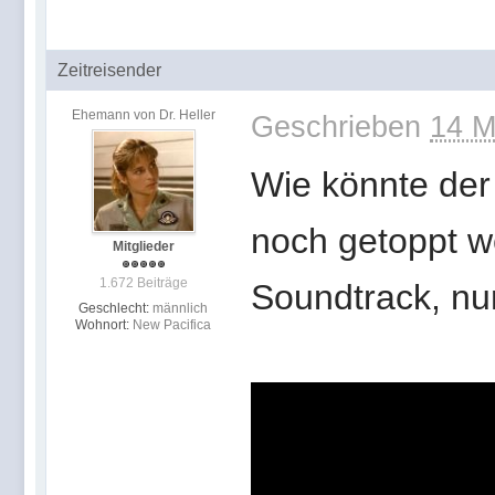
Zeitreisender
Ehemann von Dr. Heller
Geschrieben
14 M
Wie könnte der
noch getoppt w
Mitglieder
1.672 Beiträge
Soundtrack, nu
Geschlecht:
männlich
Wohnort:
New Pacifica