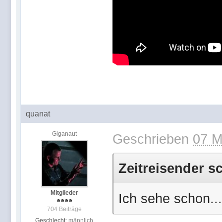
quanat
Giganaut
Geschrieben
07 M
Zeitreisender s
Mitglieder
Ich sehe schon...
704 Beiträge
Geschlecht:
männlich