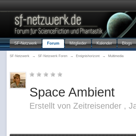
SF-Netzwerk
Forum
Mitglieder
Kalender
Blogs
SF-Netzwerk
→
SF-Netzwerk Foren
→
Ereignishorizont
→
Multimedia
Space Ambient
Erstellt von
Zeitreisender
,
J