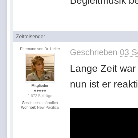
Begleitmusik b
Zeitreisender
Ehemann von Dr. Heller
Geschrieben
03 S
Lange Zeit war
nun ist er reakt
Mitglieder
1.672 Beiträge
Geschlecht:
männlich
Wohnort:
New Pacifica