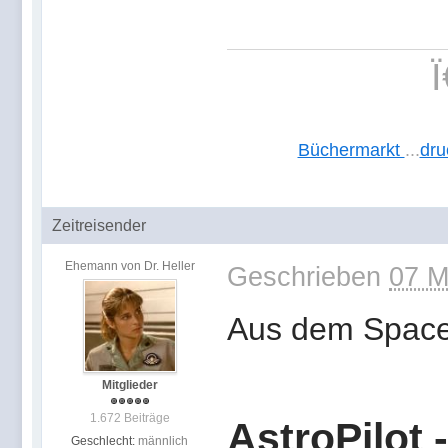
Büchermarkt
...
dru
Zeitreisender
Ehemann von Dr. Heller
Geschrieben
07 M
Aus dem Space 
Mitglieder
1.672 Beiträge
AstroPilot 
Geschlecht:
männlich