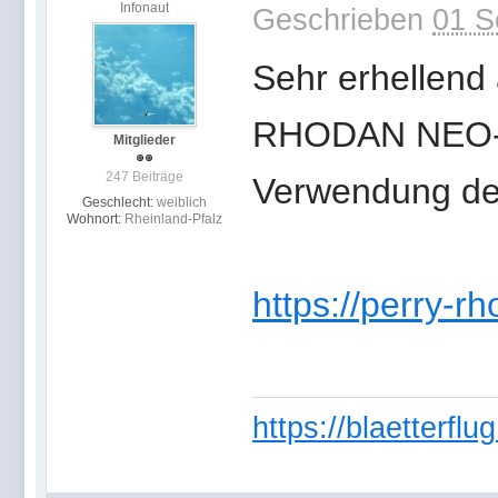
Infonaut
Geschrieben
01 S
Sehr erhellend
RHODAN NEO-Au
Mitglieder
247 Beiträge
Verwendung der
Geschlecht:
weiblich
Wohnort:
Rheinland-Pfalz
https://perry-rh
https://blaetterfl