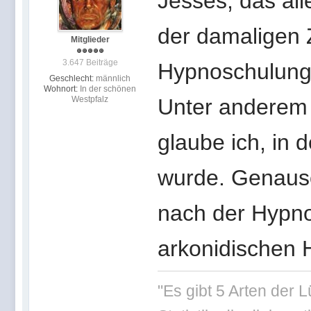
Jesses, das all
der damaligen 
Mitglieder
3.647 Beiträge
Hypnoschulung 
Geschlecht:
männlich
Wohnort:
In der schönen
Westpfalz
Unter anderem 
glaube ich, in
wurde. Genauso
nach der Hypno
arkonidischen 
"Es gibt 5 Arten der 