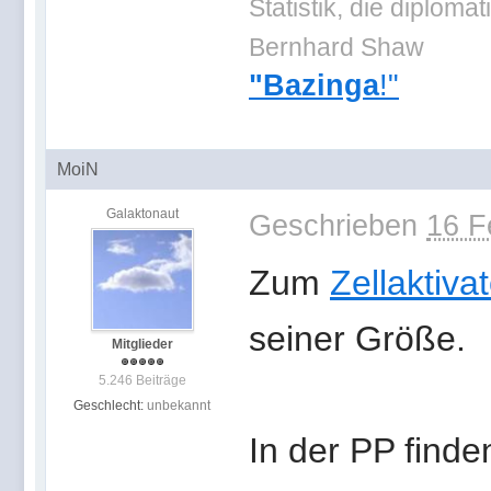
Statistik, die diplo
Bernhard Shaw
"Bazinga
!"
MoiN
Galaktonaut
Geschrieben
16 F
Zum
Zellaktiva
seiner Größe.
Mitglieder
5.246 Beiträge
Geschlecht:
unbekannt
In der PP find