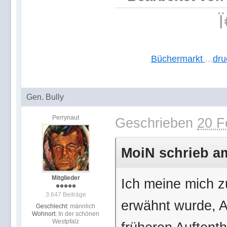
Büchermarkt
...
dru
Gen. Bully
Perrynaut
Geschrieben
20 F
MoiN schrieb am
Mitglieder
Ich meine mich z
3.647 Beiträge
erwähnt wurde, A
Geschlecht:
männlich
Wohnort:
In der schönen
Westpfalz