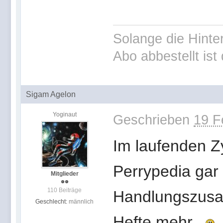
Solange die Hinte
Abo abbestellt is
Sigam Agelon
Yoginaut
Geschrieben
19 F
Im laufenden Zy
Perrypedia gar
Mitglieder
110 Beiträge
Handlungszusa
Geschlecht:
männlich
Hefte mehr.