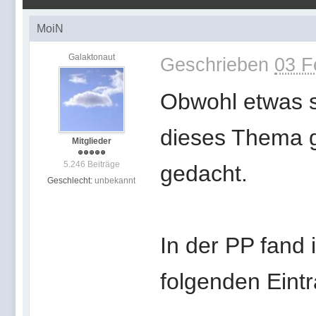
MoiN
Galaktonaut
Geschrieben
03 F
Obwohl etwas sp
dieses Thema g
Mitglieder
5.246 Beiträge
gedacht.
Geschlecht:
unbekannt
In der PP fand 
folgenden Eint