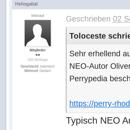
Heliogabal
Infonaut
Geschrieben
02 S
Toloceste schri
Mitglieder
Sehr erhellend 
285 Beiträge
NEO-Autor Oliver
Geschlecht:
männlich
Wohnort:
Gießen
Perrypedia besch
https://perry-rhod
Typisch NEO Au