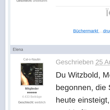
Geschlecht:
unbekannt
Büchermarkt
...
dru
Elena
Cat-o-Nautin
Geschrieben
25 A
Du Witzbold, Mo
begonnen, die 
Mitglieder
4.433 Beiträge
heute einsteigt
Geschlecht:
weiblich