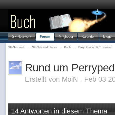
SF-Netzwerk
Forum
Mitglieder
Kalender
Blogs
SF-Netzwerk
→
SF-Netzwerk Foren
→
Buch
→
Perry Rhodan & Crossover
Rund um Perryped
Erstellt von
MoiN
,
Feb 03 2
14 Antworten in diesem Thema