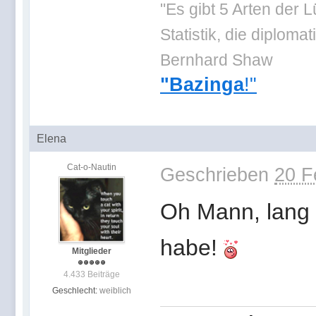
"Es gibt 5 Arten der 
Statistik, die diplo
Bernhard Shaw
"Bazinga
!"
Elena
Cat-o-Nautin
Geschrieben
20 F
Oh Mann, lang l
habe!
Mitglieder
4.433 Beiträge
Geschlecht:
weiblich