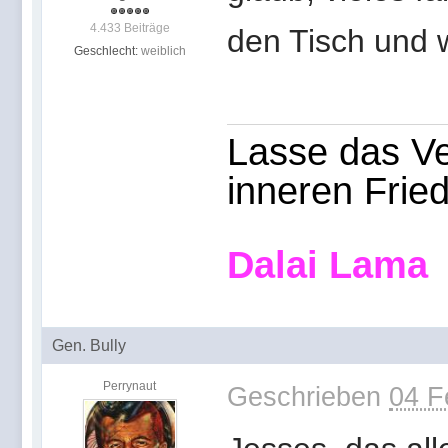
4.433 Beiträge
den Tisch und 
Geschlecht:
weiblich
Lasse das Ve
inneren Frie
Dalai Lama
Gen. Bully
Perrynaut
Geschrieben
04 F