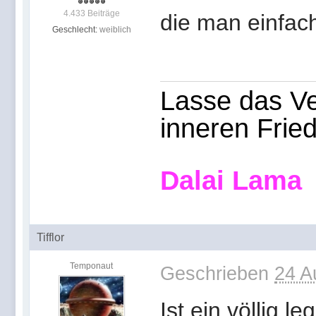
4.433 Beiträge
die man einfach
Geschlecht:
weiblich
Lasse das Ve
inneren Frie
Dalai Lama
Tifflor
Temponaut
Geschrieben
24 A
Ist ein völlig le