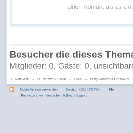
einen Roman, als es ein 
Besucher die dieses Thema
Mitglieder: 0, Gäste: 0, unsichtbar
SF-Netzwerk
→
SF-Netzwerk Foren
→
Buch
→
Perry Rhodan & Crossover
Mobile Version verwenden
Deutsch (DU) (COPY)
Hilfe
Übersetzung vom deutschen IP.Board Support