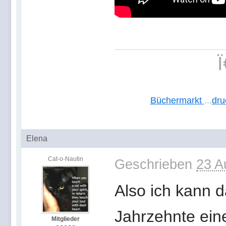
Büchermarkt
...
dru
Elena
Cat-o-Nautin
Geschrieben
23 A
Also ich kann d
Jahrzehnte ein
Mitglieder