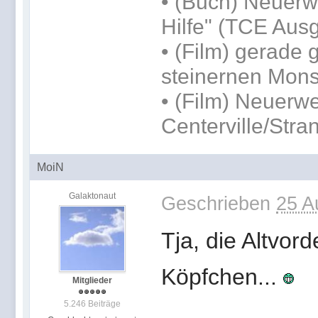
• (Buch) Neuerwe
Hilfe" (TCE Aus
• (Film) gerade
steinernen Mons
• (Film) Neuerw
Centerville/Stra
MoiN
Galaktonaut
Geschrieben
25 A
Tja, die Altvor
Köpfchen...
Mitglieder
5.246 Beiträge