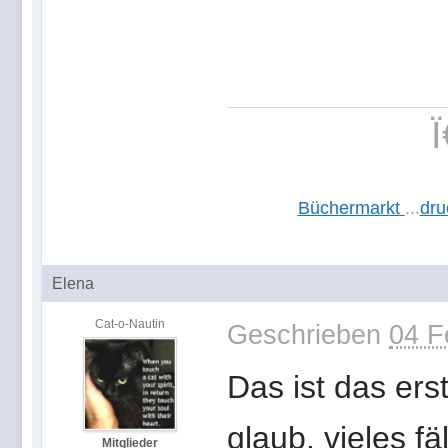
Büchermarkt
...
dru
Elena
Cat-o-Nautin
Geschrieben
04 F
Das ist das ers
glaub, vieles fä
Mitglieder