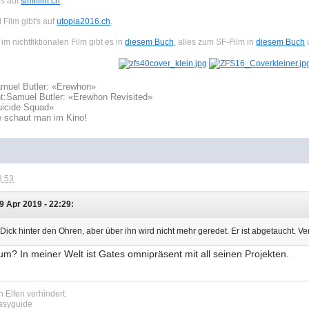
es auf
simifilm.ch
.
Film gibt's auf
utopia2016.ch
.
m nichtfiktionalen Film gibt es in
diesem Buch
, alles zum SF-Film in
diesem Buch
u
muel Butler: «Erewhon»
t:
Samuel Butler: «Erewhon Revisited»
uicide Squad»
e schaut man im Kino!
8:53
9 Apr 2019 - 22:29:
 Dick hinter den Ohren, aber über ihn wird nicht mehr geredet. Er ist abgetaucht. V
um? In meiner Welt ist Gates omnipräsent mit all seinen Projekten.
 Elfen verhindert.
tasyguide