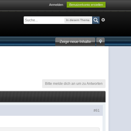
Anmelden
Benutzerkonto erstellen
In diesem Thema
Zeige neue Inhalte
Bitte melde dich an um zu Antworten
#61