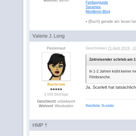
Wohnort:
Berlin
Fantasyguide
Saramee
Montbron-Blog
•
(Buch) gerade am lesen:
Ia
Valerie J. Long
Passionaut
Geschrieben
21 April 2019 - 1
Zeitreisender schrieb am 1
In 1-2 Jahren kräht keiner 
Filmbranche.
Buchcrew
Ja, Scarlett hat tatsächlic
3.508 Beiträge
Geschlecht:
unbekannt
Wohnort:
Wiesbaden
Meine Bücher
|
My e-books
HMP †