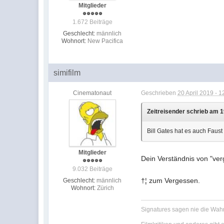
Mitglieder
1.672 Beiträge
Geschlecht:
männlich
Wohnort:
New Pacifica
simifilm
Cinematonaut
Geschrieben
20 April 2019 - 1
Zeitreisender schrieb am 1
Bill Gates hat es auch Faust
Mitglieder
Dein Verständnis von "ver
9.032 Beiträge
†¦ zum Vergessen.
Geschlecht:
männlich
Wohnort:
Zürich
Signatures sagen nie die Wahr