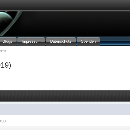
Blogs
Impressum
Datenschutz
Spenden
lten
019)
3:30