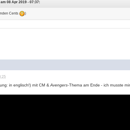
 am 08 Apr 2019 - 07:37:
lenden Cents
)
4:25
ng: in englisch!) mit CM &
Avengers
-Thema am Ende - ich musste min