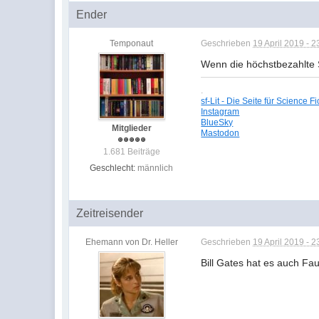
Ender
Temponaut
Geschrieben
19 April 2019 - 2
Wenn die höchstbezahlte S
.
sf-Lit - Die Seite für Science Fi
Instagram
BlueSky
Mitglieder
Mastodon
1.681 Beiträge
Geschlecht:
männlich
Zeitreisender
Ehemann von Dr. Heller
Geschrieben
19 April 2019 - 2
Bill Gates hat es auch Fa