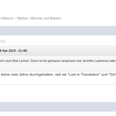
n Watson – Mythen, Monster und Manien
0:10
9 Apr 2019 - 21:48:
mehr nach Brie Larson. Dann ist sie genauso vergessen wie Jennifer Lawrence oder
h keine zwei Jahre durchgehalten, seit sie "Lost in Translation" und "Gir