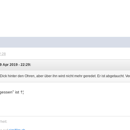
2:28
9 Apr 2019 - 22:29:
 Dick hinter den Ohren, aber über ihn wird nicht mehr geredet. Er ist abgetaucht. V
gessen" ist †¦
heit.