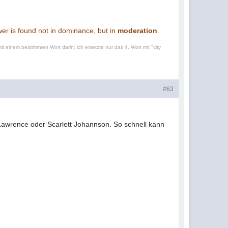
ower is found not in dominance, but in
moderation
.
t einem bestimmten Wort darin; ich ersetzte nur das 4. Wort mit "city
#63
 Lawrence oder Scarlett Johannson. So schnell kann