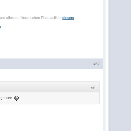
nd alles zur literarischen Phantastik in
diesem
.
#67
ergessen.