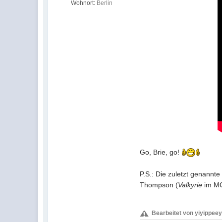
Wohnort:
Berlin
Go, Brie, go!
P.S.: Die zuletzt genannt
Thompson (
Valkyrie
im MC
Bearbeitet von yiyippeey