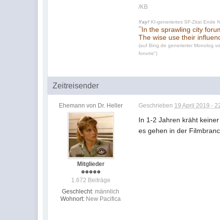
/KB
Yay!
KI-generiertes SF-Zitat Ende 
"
In the sprawling city for
The wise use their influen
(auf Bing.de generierter Monolog vo
forums")
Zeitreisender
Ehemann von Dr. Heller
Geschrieben
19 April 2019 - 2
In 1-2 Jahren kräht keine
es gehen in der Filmbran
Mitglieder
1.672 Beiträge
Geschlecht:
männlich
Wohnort:
New Pacifica