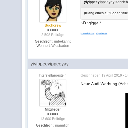
yiyippeeyippeeyay schrieb
(Klang eines auf Boden fal
:-D *giggel*
Buchcrew
Meine Bücher
|
My e-books
3.508 Beiträge
Geschlecht:
unbekannt
Wohnort:
Wiesbaden
yiyippeeyippeeyay
Interstellargestein
Geschrieben
19 April 2019 - 1
Neue Audi-Werbung (Achtu
Mitglieder
13.600 Beiträge
Geschlecht:
männlich