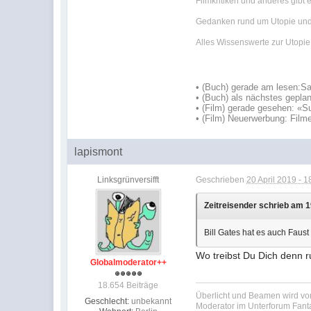
Filmkritiken und anderes gibt 
Gedanken rund um Utopie und 
Alles Wissenswerte zur Utopie i
•
(Buch) gerade am lesen:
Sa
•
(Buch) als nächstes geplan
• (Film) gerade gesehen: «S
• (Film) Neuerwerbung: Film
lapismont
Linksgrünversifft
Geschrieben
20 April 2019 - 1
Zeitreisender schrieb am 1
Bill Gates hat es auch Faust
Wo treibst Du Dich denn r
Globalmoderator++
18.654 Beiträge
Überlicht und Beamen wird von
Geschlecht:
unbekannt
Moderator im Unterforum Fan