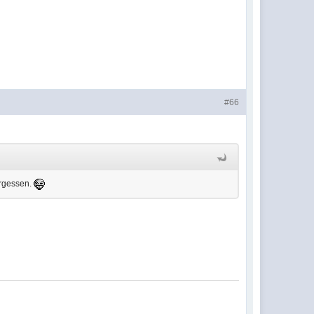
#66
ergessen.