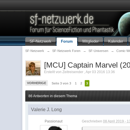
SF-Netzwerk
Forum
Mitglieder
Kalender
SF-Netzwerk
→
SF-Netzwerk Foren
→
SF-Universen
→
Comic-We
[MCU] Captain Marvel (2
Erstellt von
Zeitreisender
,
Apr 03 2016 13:36
VORHERIGE
Seite 3 von 3
1
2
3
86 Antworten in diesem Thema
Valerie J. Long
Passionaut
Geschrieben
08 April 2019 - 1