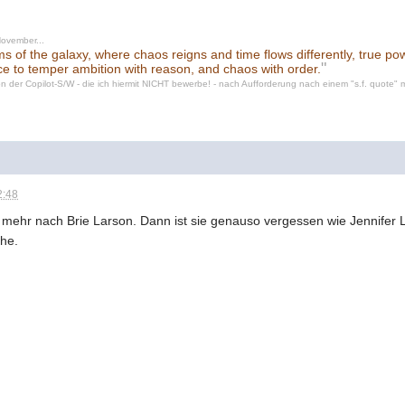
November...
ums of the galaxy, where chaos reigns and time flows differently, true p
"
ce to temper ambition with reason, and chaos with order.
n der Copilot-S/W - die ich hiermit NICHT bewerbe! - nach Aufforderung nach einem "s.f. quote" mi
2:48
r mehr nach Brie Larson. Dann ist sie genauso vergessen wie Jennifer
che.