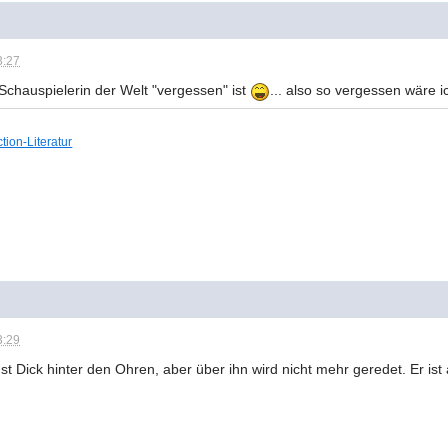
3:27
chauspielerin der Welt "vergessen" ist
... also so vergessen wäre 
ction-Literatur
3:29
ust Dick hinter den Ohren, aber über ihn wird nicht mehr geredet. Er is